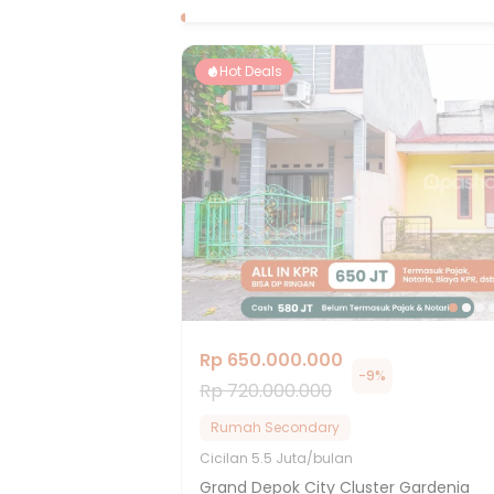
Hot Deals
Rp 650.000.000
-
9
%
Rp 720.000.000
Rumah Secondary
Cicilan
5.5 Juta/bulan
Grand Depok City Cluster Gardenia