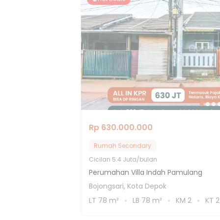
Rp 630.000.000
Rumah Secondary
Cicilan
5.4 Juta/bulan
Perumahan Villa Indah Pamulang
Bojongsari, Kota Depok
LT
78
m²
LB
78
m²
KM
2
KT
2