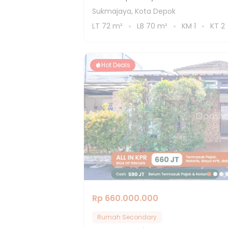
Sukmajaya, Kota Depok
LT
72
m²
LB
70
m²
KM
1
KT
2
Hot Deals
Rp 660.000.000
Rumah Secondary