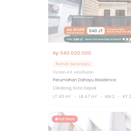
Rp 540.000.000
Rumah Secondary
Cicilan
4.6 Juta/bulan
Perumahan Dahayu Residence
Cilodong, Kota Depok
LT
40
m²
LB
47
m²
KM
2
KT
Hot Deals