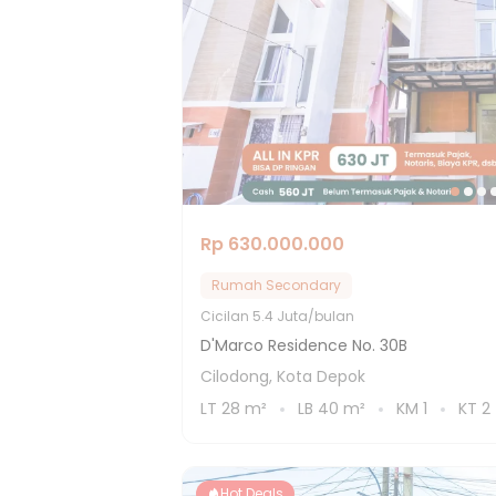
Rp 630.000.000
Rumah Secondary
Cicilan
5.4 Juta/bulan
D'Marco Residence No. 30B
Cilodong, Kota Depok
LT
28
m²
LB
40
m²
KM
1
KT
2
Hot Deals