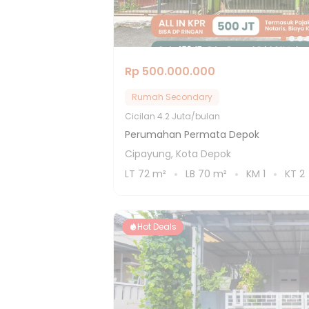
Rp 500.000.000
Rumah Secondary
Cicilan
4.2 Juta/bulan
Perumahan Permata Depok
Cipayung, Kota Depok
LT
72
m²
LB
70
m²
KM
1
KT
2
Hot Deals