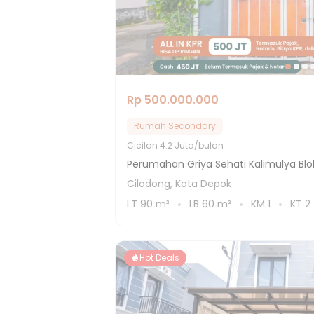
Rp 500.000.000
Rumah Secondary
Cicilan
4.2 Juta/bulan
Perumahan Griya Sehati Kalimulya Blok
Cilodong, Kota Depok
LT
90
m²
LB
60
m²
KM
1
KT
2
Hot Deals