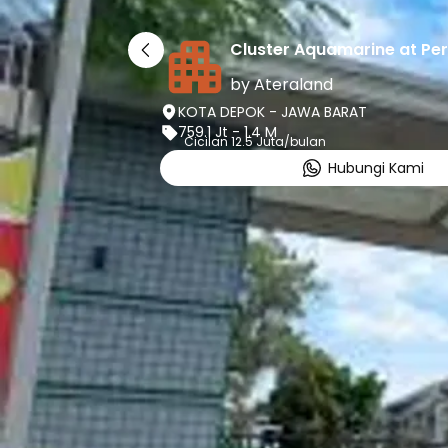
Cluster Aquamarine at P
by
Ateraland
KOTA DEPOK - JAWA BARAT
759.1 Jt - 1.4 M
Cicilan 12.5 Juta/bulan
Hubungi Kami