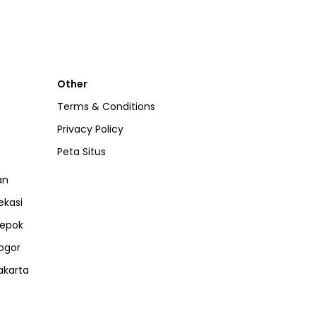
Other
Terms & Conditions
Privacy Policy
Peta Situs
an
ekasi
epok
ogor
akarta