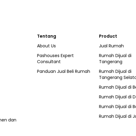
Tentang
Product
About Us
Jual Rumah
Pashouses Expert
Rumah Dijual di
Consultant
Tangerang
Panduan Jual Beli Rumah
Rumah Dijual di
Tangerang Selat
Rumah Dijual di
B
Rumah Dijual di
D
Rumah Dijual di
B
Rumah Dijual di
J
umen dan