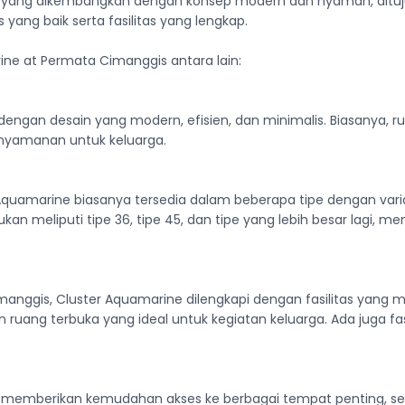
 yang dikembangkan dengan konsep modern dan nyaman, dituj
ang baik serta fasilitas yang lengkap.

ne at Permata Cimanggis antara lain:

nyamanan untuk keluarga.

meliputi tipe 36, tipe 45, dan tipe yang lebih besar lagi, memb
n ruang terbuka yang ideal untuk kegiatan keluarga. Ada juga fa