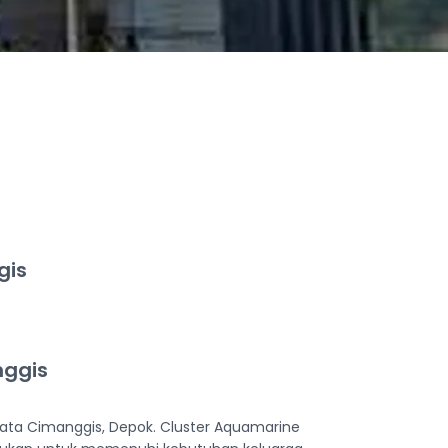
gis
 semua
nggis
ata Cimanggis, Depok. Cluster Aquamarine 