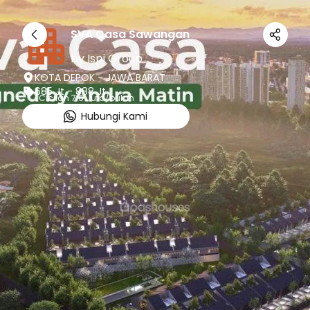
SVA Casa Sawangan
by
Ispi Group
KOTA DEPOK - JAWA BARAT
685 Jt - 888 Jt
Cicilan 7.6 Juta/bulan
Hubungi Kami