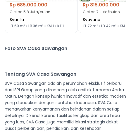
Rp 685.000.000
Rp 815.000.000
Cicilan
5.8 Juta/bulan
Cicilan
7 Juta/bulan
Svanila
Svayana
LT
60
m²
LB
36
m²
KM
1
KT
1
LT
72
m²
LB
42
m²
KM
1
Foto
SVA Casa Sawangan
Lihat semua
Tentang
SVA Casa Sawangan
SVA Casa Sawangan adalah perumahan eksklusif terbaru 
dari ISPI Group yang dirancang oleh arsitek ternama Andra 
Matin. Dengan konsep hunian inovatif dan estetika modern 
yang dipadukan dengan sentuhan Indonesia, SVA Casa 
menawarkan kenyamanan dan keindahan dalam setiap 
detailnya. Dikenal karena fasilitas lengkap dan area hijau 
yang luas, SVA Casa juga memiliki lokasi strategis dekat 