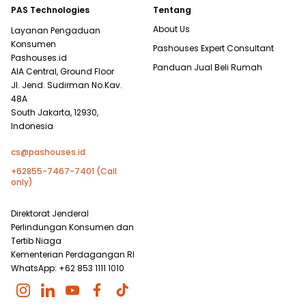
PAS Technologies
Tentang
About Us
Layanan Pengaduan
Konsumen
Pashouses Expert Consultant
Pashouses.id
Panduan Jual Beli Rumah
AIA Central, Ground Floor
Jl. Jend. Sudirman No.Kav.
48A
South Jakarta, 12930,
Indonesia
cs@pashouses.id
+62855-7467-7401 (Call
only)
Direktorat Jenderal
Perlindungan Konsumen dan
Tertib Niaga
Kementerian Perdagangan RI
WhatsApp: +62 853 1111 1010