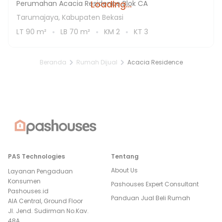
Loading...
Perumahan Acacia Residence Blok CA
Tarumajaya, Kabupaten Bekasi
LT
90
m²
LB
70
m²
KM
2
KT
3
Beranda
Rumah Dijual
Acacia Residence
PAS Technologies
Tentang
About Us
Layanan Pengaduan
Konsumen
Pashouses Expert Consultant
Pashouses.id
Panduan Jual Beli Rumah
AIA Central, Ground Floor
Jl. Jend. Sudirman No.Kav.
48A