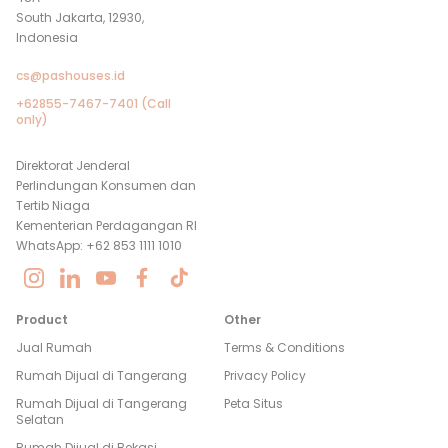
South Jakarta, 12930,
Indonesia
cs@pashouses.id
+62855-7467-7401 (Call
only)
Direktorat Jenderal
Perlindungan Konsumen dan
Tertib Niaga
Kementerian Perdagangan RI
WhatsApp: +62 853 1111 1010
Product
Other
Jual Rumah
Terms & Conditions
Rumah Dijual di
Tangerang
Privacy Policy
Rumah Dijual di
Tangerang
Peta Situs
Selatan
Rumah Dijual di
Bekasi