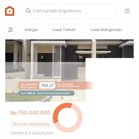
Rumah di Acacia Residence
1
properti
yang cocok untuk kamu!
Harga
Luas Tanah
Luas Bangunan
Rp 750.000.000
Rumah Secondary
Cicilan
6.4 Juta/bulan