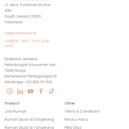
Jl. Jend. Sudirman No.Kav.
48A
South Jakarta, 12930,
Indonesia
cs@pashouses.id
+62855-7467-7401 (Call
only)
Direktorat Jenderal
Perlindungan Konsumen dan
Tertib Niaga
Kementerian Perdagangan RI
WhatsApp: +62 853 1111 1010
Product
Other
Jual Rumah
Terms & Conditions
Rumah Dijual di
Tangerang
Privacy Policy
Rumah Dijual di
Tangerang
Peta Situs