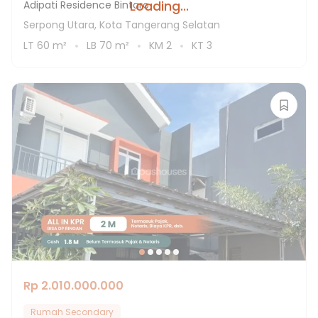
Loading...
Adipati Residence Bintaro
Serpong Utara, Kota Tangerang Selatan
LT
60
m²
LB
70
m²
KM
2
KT
3
Rp 2.010.000.000
Rumah Secondary