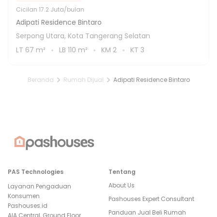
Cicilan
17.2 Juta/bulan
Adipati Residence Bintaro
Serpong Utara, Kota Tangerang Selatan
LT
67
m²
LB
110
m²
KM
2
KT
3
Beranda
Rumah Dijual
Adipati Residence Bintaro
PAS Technologies
Tentang
About Us
Layanan Pengaduan
Konsumen
Pashouses Expert Consultant
Pashouses.id
Panduan Jual Beli Rumah
AIA Central, Ground Floor