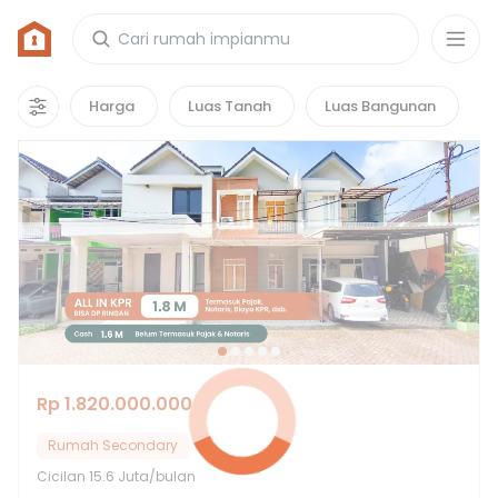
Rumah di Adipati Residence Bintaro
2
properti
yang cocok untuk kamu!
Harga
Luas Tanah
Luas Bangunan
Hot Deals
Rp 1.820.000.000
Rumah Secondary
Cicilan
15.6 Juta/bulan