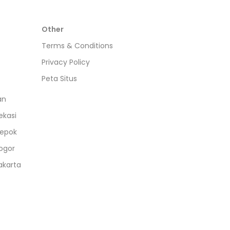
Other
Terms & Conditions
Privacy Policy
Peta Situs
an
ekasi
epok
ogor
akarta