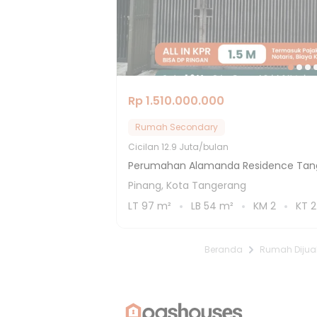
Rp 1.510.000.000
Rumah Secondary
Cicilan
12.9 Juta/bulan
Perumahan Alamanda Residence Tan
Pinang, Kota Tangerang
LT
97
m²
LB
54
m²
KM
2
KT
2
Beranda
Rumah Dijua