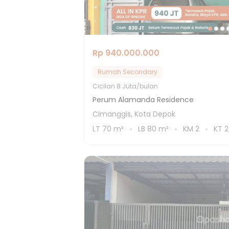
Rp 940.000.000
Rumah Secondary
Cicilan
8 Juta/bulan
Perum Alamanda Residence
Cimanggis, Kota Depok
LT
70
m²
LB
80
m²
KM
2
KT
2