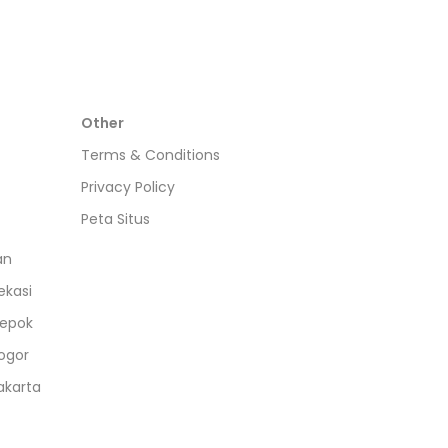
Other
Terms & Conditions
Privacy Policy
Peta Situs
an
ekasi
epok
ogor
akarta