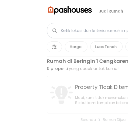
Jual Rumah
Harga
Luas Tanah
Rumah di Beringin 1 Cengkare
0
properti
yang cocok untuk kamu!
Property Tidak Dit
Maaf, kami tidak menemukan 
Berikut kami tampilkan bebera
Beranda
Rumah Dijual