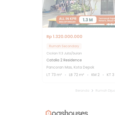
Rp 1.320.000.000
Rumah Secondary
Cicilan
11.3 Juta/bulan
Catalia 2 Residence
Pancoran Mas, Kota Depok
LT
73
m²
LB
72
m²
KM
2
KT
3
Beranda
Rumah Dijua