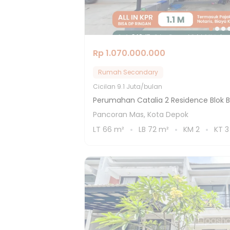
Rp 1.070.000.000
Rumah Secondary
Cicilan
9.1 Juta/bulan
Perumahan Catalia 2 Residence Blok 
Pancoran Mas, Kota Depok
LT
66
m²
LB
72
m²
KM
2
KT
3