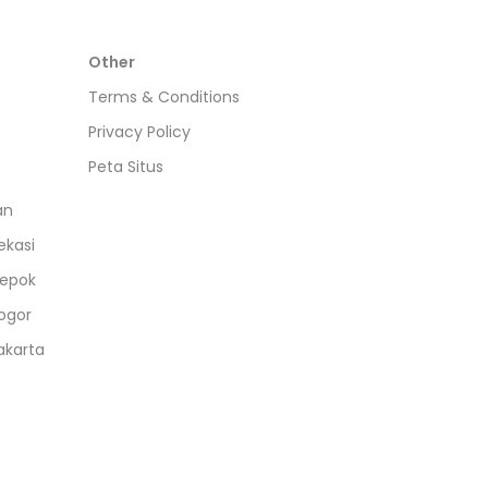
Other
Terms & Conditions
Privacy Policy
Peta Situs
an
ekasi
epok
ogor
akarta