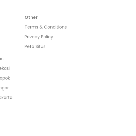
Other
Terms & Conditions
Privacy Policy
Peta Situs
an
ekasi
epok
ogor
akarta