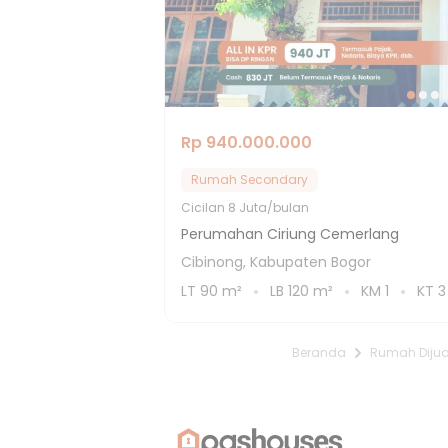
Rp 940.000.000
Rumah Secondary
Cicilan
8 Juta/bulan
Perumahan Ciriung Cemerlang
Cibinong, Kabupaten Bogor
LT
90
m²
LB
120
m²
KM
1
KT
3
Beranda
Rumah Dijua