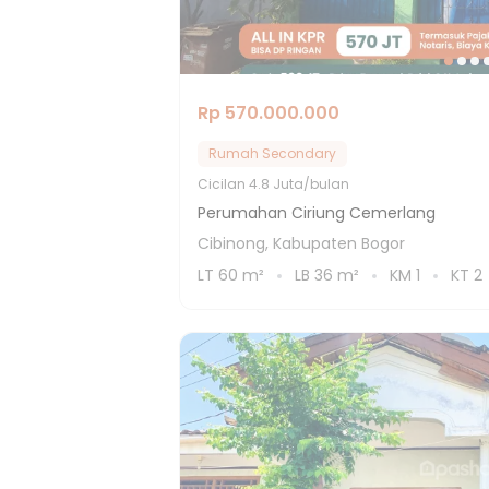
Rp 570.000.000
Rumah Secondary
Cicilan
4.8 Juta/bulan
Perumahan Ciriung Cemerlang
Cibinong, Kabupaten Bogor
LT
60
m²
LB
36
m²
KM
1
KT
2