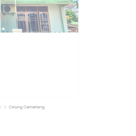
l
Ciriung Cemerlang