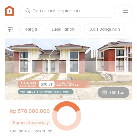
Rumah di Citra Maja Raya
2
properti
yang cocok untuk kamu!
Harga
Luas Tanah
Luas Bangunan
Hot Deals
360 Tour
Rp 570.000.000
Rumah Secondary
Cicilan
4.8 Juta/bulan