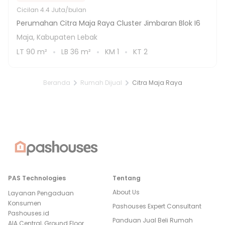
Cicilan
4.4 Juta/bulan
Perumahan Citra Maja Raya Cluster Jimbaran Blok I6
Maja, Kabupaten Lebak
LT
90
m²
LB
36
m²
KM
1
KT
2
Beranda
Rumah Dijual
Citra Maja Raya
PAS Technologies
Tentang
About Us
Layanan Pengaduan
Konsumen
Pashouses Expert Consultant
Pashouses.id
Panduan Jual Beli Rumah
AIA Central, Ground Floor