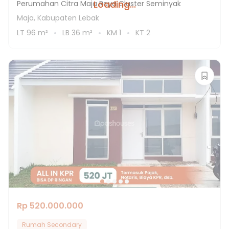
Loading...
Perumahan Citra Maja Raya Cluster Seminyak
Maja, Kabupaten Lebak
LT
96
m²
LB
36
m²
KM
1
KT
2
Rp 520.000.000
Rumah Secondary