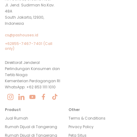
Jl. Jend. Sudirman No.Kav.
48A
South Jakarta, 12930,
Indonesia
cs@pashouses.id
+62855-7467-7401 (Call
only)
Direktorat Jenderal
Perlindungan Konsumen dan
Tertib Niaga
Kementerian Perdagangan RI
WhatsApp: +62 853 1111 1010
Product
Other
Jual Rumah
Terms & Conditions
Rumah Dijual di
Tangerang
Privacy Policy
Rumah Dijual di
Tangerang
Peta Situs