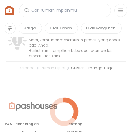
Rumah di Cluster Cimanggu Hejo
0
properti
yang cocok untuk kamu!
Property Tidak Ditemukan
Harga
Luas Tanah
Luas Bangunan
Maaf, kami tidak menemukan properti yang cocok
bagi Anda.
Berikut kami tampilkan beberapa rekomendasi
properti dari kami.
Beranda
Rumah Dijual
Cluster Cimanggu Hejo
PAS Technologies
Tentang