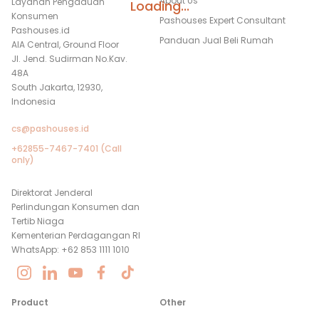
About Us
Layanan Pengaduan
Loading...
Konsumen
Pashouses Expert Consultant
Pashouses.id
Panduan Jual Beli Rumah
AIA Central, Ground Floor
Jl. Jend. Sudirman No.Kav.
48A
South Jakarta, 12930,
Indonesia
cs@pashouses.id
+62855-7467-7401 (Call
only)
Direktorat Jenderal
Perlindungan Konsumen dan
Tertib Niaga
Kementerian Perdagangan RI
WhatsApp: +62 853 1111 1010
Product
Other