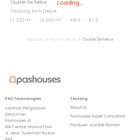
Loading...
Cluster De Felice
Cilodong, Kota Depok
LT
220
m²
LB
200
m²
KM
3
KT
3
Beranda
Rumah Dijual
Cluster De Felice
PAS Technologies
Tentang
About Us
Layanan Pengaduan
Konsumen
Pashouses Expert Consultant
Pashouses.id
Panduan Jual Beli Rumah
AIA Central, Ground Floor
Jl. Jend. Sudirman No.Kav.
48A