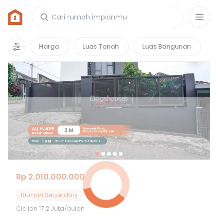
Rumah di Cluster De Felice
1
properti
yang cocok untuk kamu!
Harga
Luas Tanah
Luas Bangunan
Hot Deals
Rp 2.010.000.000
Rumah Secondary
Cicilan
17.2 Juta/bulan