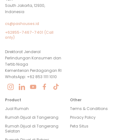
South Jakarta, 12930,
Indonesia
cs@pashouses.id
+62855-7467-7401 (Call
only)
Direktorat Jenderal
Perlindungan Konsumen dan
Tertib Niaga
Kementerian Perdagangan RI
WhatsApp: +62 853 1111 1010
Product
Other
Jual Rumah
Terms & Conditions
Rumah Dijual di
Tangerang
Privacy Policy
Rumah Dijual di
Tangerang
Peta Situs
Selatan
Rumah Dijual di
Bekasi