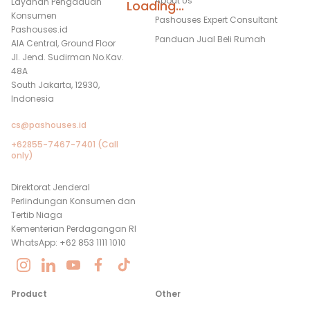
About Us
Layanan Pengaduan
Loading...
Konsumen
Pashouses Expert Consultant
Pashouses.id
Panduan Jual Beli Rumah
AIA Central, Ground Floor
Jl. Jend. Sudirman No.Kav.
48A
South Jakarta, 12930,
Indonesia
cs@pashouses.id
+62855-7467-7401 (Call
only)
Direktorat Jenderal
Perlindungan Konsumen dan
Tertib Niaga
Kementerian Perdagangan RI
WhatsApp: +62 853 1111 1010
Product
Other