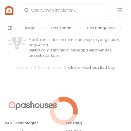
Rumah di Cluster Fleekhauz Bsd City
0
properti
yang cocok untuk kamu!
Property Tidak Ditemukan
Harga
Luas Tanah
Luas Bangunan
Maaf, kami tidak menemukan properti yang cocok
bagi Anda.
Berikut kami tampilkan beberapa rekomendasi
properti dari kami.
Beranda
Rumah Dijual
Cluster Fleekhauz Bsd City
PAS Technologies
Tentang