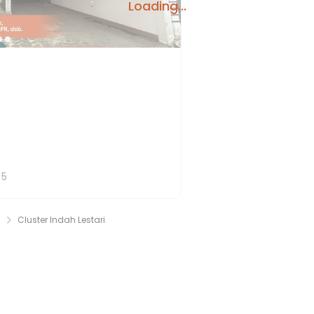
Loading...
T
5
l
Cluster Indah Lestari