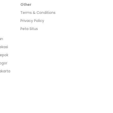
Other
Terms & Conditions
Privacy Policy
Peta Situs
an
ekasi
epok
ogor
akarta