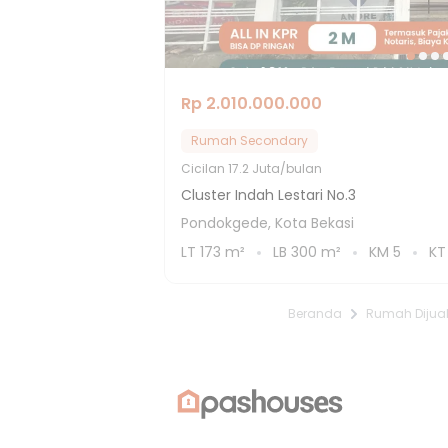
Rp 2.010.000.000
Rumah Secondary
Cicilan
17.2 Juta/bulan
Cluster Indah Lestari No.3
Pondokgede, Kota Bekasi
LT
173
m²
LB
300
m²
KM
5
K
Beranda
Rumah Dijua