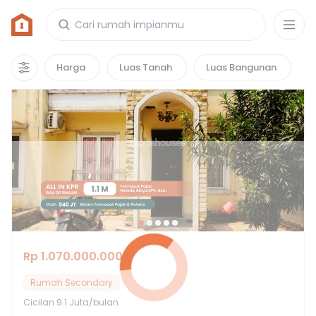
Rumah di Costaville Residence
1
properti
yang cocok untuk kamu!
Harga
Luas Tanah
Luas Bangunan
Rp 1.070.000.000
Rumah Secondary
Cicilan
9.1 Juta/bulan