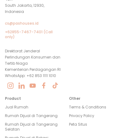
South Jakarta, 12930,
Indonesia
cs@pashouses.id
+62855-7467-7401 (Call
only)
Direktorat Jenderal
Perlindungan Konsumen dan
Tertib Niaga
Kementerian Perdagangan RI
WhatsApp: +62 853 1111 1010
Product
Other
Jual Rumah
Terms & Conditions
Rumah Dijual di
Tangerang
Privacy Policy
Rumah Dijual di
Tangerang
Peta Situs
Selatan
Rumah Dijual di
Bekasi