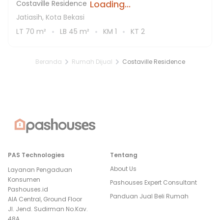
Loading...
Costaville Residence
Jatiasih, Kota Bekasi
LT
70
m²
LB
45
m²
KM
1
KT
2
Beranda
Rumah Dijual
Costaville Residence
PAS Technologies
Tentang
About Us
Layanan Pengaduan
Konsumen
Pashouses Expert Consultant
Pashouses.id
Panduan Jual Beli Rumah
AIA Central, Ground Floor
Jl. Jend. Sudirman No.Kav.
48A