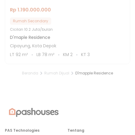
Rp 1.190.000.000
Rumah Secondary
Cicilan
10.2 Juta/bulan
D'maple Residence
Cipayung, Kota Depok
LT
92
m²
LB
78
m²
KM
2
KT
3
Beranda
Rumah Dijual
D'mapple Residence
PAS Technologies
Tentang