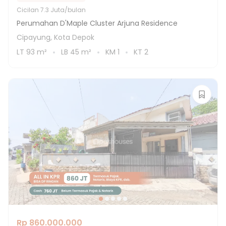
Cicilan
7.3 Juta/bulan
Perumahan D'Maple Cluster Arjuna Residence
Cipayung, Kota Depok
LT
93
m²
LB
45
m²
KM
1
KT
2
Rp 860.000.000