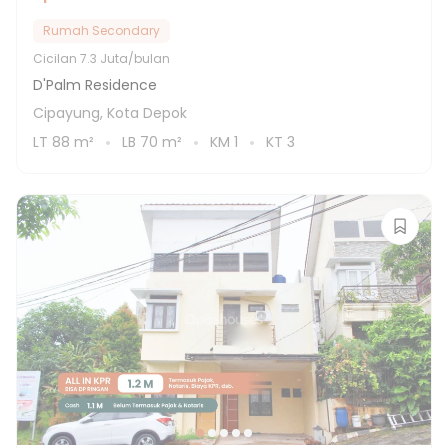
Rumah Secondary
Cicilan
7.3 Juta/bulan
D'Palm Residence
Cipayung, Kota Depok
LT
88
m²
LB
70
m²
KM
1
KT
3