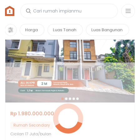
Rumah di D'mapple Residence
4
properti
yang cocok untuk kamu!
Harga
Luas Tanah
Luas Bangunan
Rp 1.980.000.000
Rumah Secondary
Cicilan
17 Juta/bulan