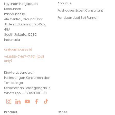
About Us
Layanan Pengaduan
Konsumen
Pashouses Expert Consultant
Pashouses.id
Panduan Jual Beli Rumah
AIA Central, Ground Floor
Jl. Jend. Sudirman No.Kav.
48A
South Jakarta, 12930,
Indonesia
cs@pashouses.id
+62855-7467-7401 (Call
only)
Direktorat Jenderal
Perlindungan Konsumen dan
Tertib Niaga
Kementerian Perdagangan RI
WhatsApp: +62 853 1111 1010
Product
Other