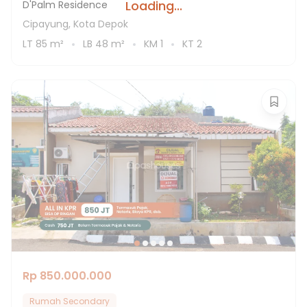
Loading...
D'Palm Residence
Cipayung, Kota Depok
LT
85
m²
LB
48
m²
KM
1
KT
2
Rp 850.000.000
Rumah Secondary