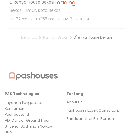
Loading...
D'Renya House Bekasi
Bekasi Timur, Kota Bekasi
LT
72
m²
LB
155
m²
KM
2
KT
4
Beranda
Rumah Dijual
D'renya House Bekasi
PAS Technologies
Tentang
About Us
Layanan Pengaduan
Konsumen
Pashouses Expert Consultant
Pashouses.id
Panduan Jual Beli Rumah
AIA Central, Ground Floor
Jl. Jend. Sudirman No.Kav.
48A