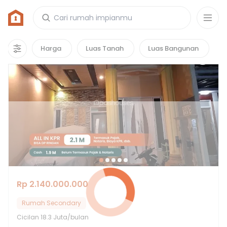
Rumah di D'renya House Bekasi
1
properti
yang cocok untuk kamu!
Harga
Luas Tanah
Luas Bangunan
Rp 2.140.000.000
Rumah Secondary
Cicilan
18.3 Juta/bulan