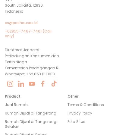
South Jakarta, 12930,
Indonesia
cs@pashouses.id
+62855-7467-7401 (Call
only)
Direktorat Jenderal
Perlindungan Konsumen dan
Tertib Niaga
Kementerian Perdagangan RI
WhatsApp: +62 853 1111 1010
Product
Other
Jual Rumah
Terms & Conditions
Rumah Dijual di
Tangerang
Privacy Policy
Rumah Dijual di
Tangerang
Peta Situs
Selatan
Rumah Dijual di
Bekasi