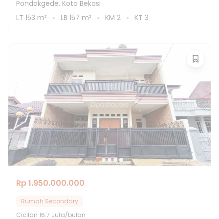
Pondokgede, Kota Bekasi
LT
153
m²
LB
157
m²
KM
2
KT
3
Rp 1.950.000.000
Rumah Secondary
Cicilan
16.7 Juta/bulan