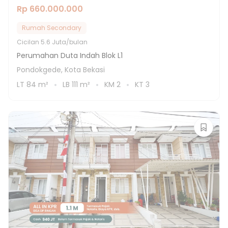
Rp 660.000.000
Rumah Secondary
Cicilan
5.6 Juta/bulan
Perumahan Duta Indah Blok L1
Pondokgede, Kota Bekasi
LT
84
m²
LB
111
m²
KM
2
KT
3