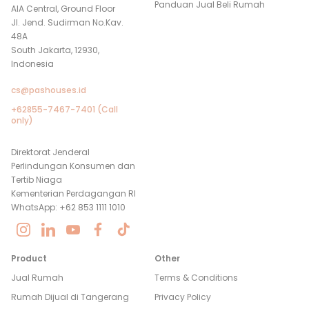
Panduan Jual Beli Rumah
AIA Central, Ground Floor
Jl. Jend. Sudirman No.Kav.
48A
South Jakarta, 12930,
Indonesia
cs@pashouses.id
+62855-7467-7401 (Call
only)
Direktorat Jenderal
Perlindungan Konsumen dan
Tertib Niaga
Kementerian Perdagangan RI
WhatsApp: +62 853 1111 1010
Product
Other
Jual Rumah
Terms & Conditions
Rumah Dijual di
Tangerang
Privacy Policy