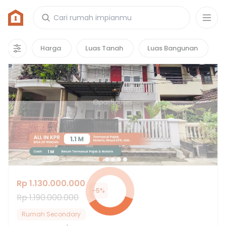
Rumah di Duta Indah
10
properti
yang cocok untuk kamu!
Harga
Luas Tanah
Luas Bangunan
Hot Deals
Rp 1.130.000.000
-
5
%
Rp 1.190.000.000
Rumah Secondary