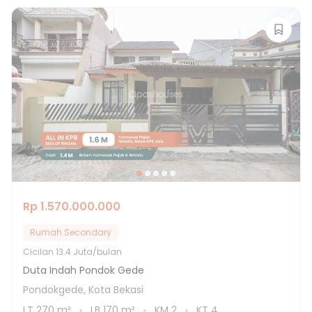
Rp 1.570.000.000
Rumah Secondary
Cicilan
13.4 Juta/bulan
Duta Indah Pondok Gede
Pondokgede, Kota Bekasi
LT
270
m²
LB
170
m²
KM
2
KT
4