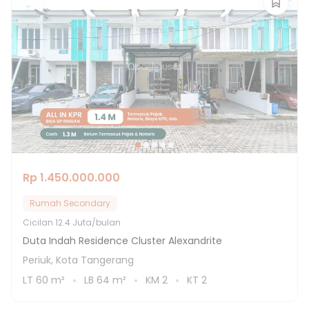
Rp 1.450.000.000
Rumah Secondary
Cicilan
12.4 Juta/bulan
Duta Indah Residence Cluster Alexandrite
Periuk, Kota Tangerang
LT
60
m²
LB
64
m²
KM
2
KT
2