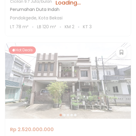
Loading...
Cicilan
9.7 Juta/bulan
Perumahan Duta Indah
Pondokgede, Kota Bekasi
LT
78
m²
LB
120
m²
KM
2
KT
3
Hot Deals
Rp 2.520.000.000