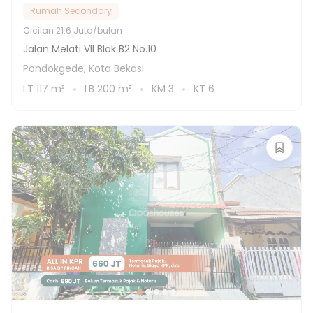
Rumah Secondary
Cicilan
21.6 Juta/bulan
Jalan Melati VII Blok B2 No.10
Pondokgede, Kota Bekasi
LT
117
m²
LB
200
m²
KM
3
KT
6