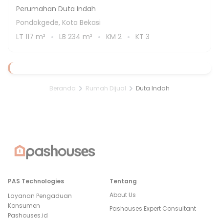
Perumahan Duta Indah
Pondokgede, Kota Bekasi
LT
117
m²
LB
234
m²
KM
2
KT
3
Beranda
Rumah Dijual
Duta Indah
PAS Technologies
Tentang
About Us
Layanan Pengaduan
Konsumen
Pashouses Expert Consultant
Pashouses.id