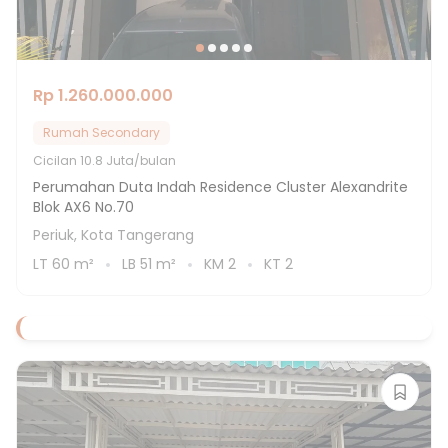
Rp 1.260.000.000
Rumah Secondary
Cicilan
10.8 Juta/bulan
Perumahan Duta Indah Residence Cluster Alexandrite
Blok AX6 No.70
Periuk, Kota Tangerang
LT
60
m²
LB
51
m²
KM
2
KT
2