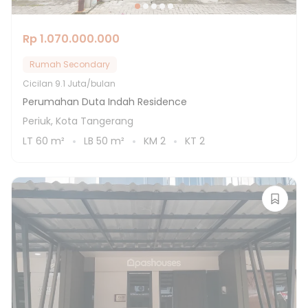
Rp 1.070.000.000
Rumah Secondary
Cicilan
9.1 Juta/bulan
Perumahan Duta Indah Residence
Periuk, Kota Tangerang
LT
60
m²
LB
50
m²
KM
2
KT
2