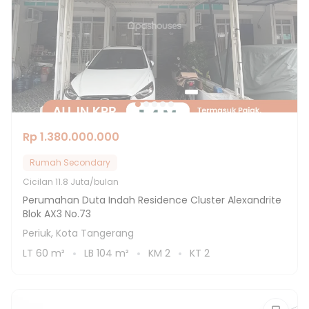
Rp 1.380.000.000
Rumah Secondary
Cicilan
11.8 Juta/bulan
Perumahan Duta Indah Residence Cluster Alexandrite
Blok AX3 No.73
Periuk, Kota Tangerang
LT
60
m²
LB
104
m²
KM
2
KT
2