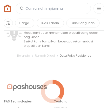
Rumah di Duta Pakis Residence
0
properti
yang cocok untuk kamu!
Property Tidak Ditemukan
Harga
Luas Tanah
Luas Bangunan
Maaf, kami tidak menemukan properti yang cocok
bagi Anda.
Berikut kami tampilkan beberapa rekomendasi
properti dari kami.
Beranda
Rumah Dijual
Duta Pakis Residence
PAS Technologies
Tentang