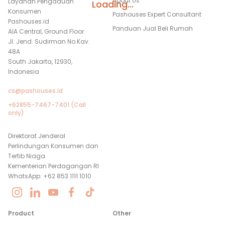
About Us
Layanan Pengaduan
Loading...
Konsumen
Pashouses Expert Consultant
Pashouses.id
Panduan Jual Beli Rumah
AIA Central, Ground Floor
Jl. Jend. Sudirman No.Kav.
48A
South Jakarta, 12930,
Indonesia
cs@pashouses.id
+62855-7467-7401 (Call
only)
Direktorat Jenderal
Perlindungan Konsumen dan
Tertib Niaga
Kementerian Perdagangan RI
WhatsApp: +62 853 1111 1010
Product
Other