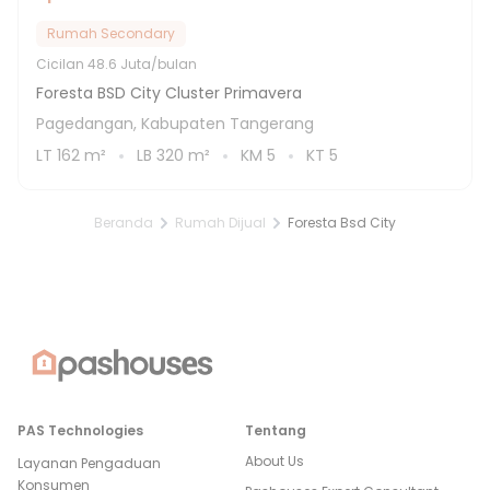
Rumah Secondary
Cicilan
48.6 Juta/bulan
Foresta BSD City Cluster Primavera
Pagedangan, Kabupaten Tangerang
LT
162
m²
LB
320
m²
KM
5
KT
5
Beranda
Rumah Dijual
Foresta Bsd City
PAS Technologies
Tentang
About Us
Layanan Pengaduan
Konsumen