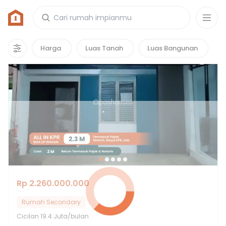
Rumah di Foresta Bsd City
3
properti
yang cocok untuk kamu!
Harga
Luas Tanah
Luas Bangunan
Rp 2.260.000.000
Rumah Secondary
Cicilan
19.4 Juta/bulan