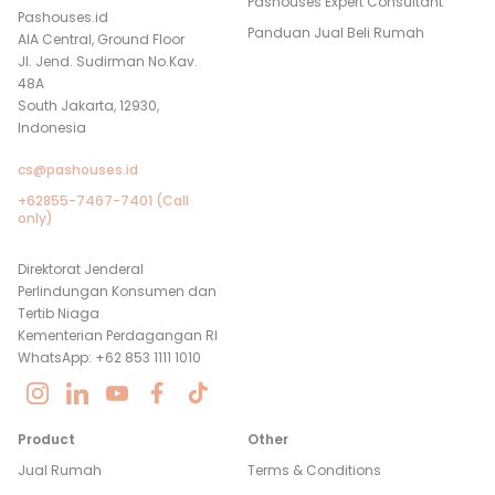
Pashouses Expert Consultant
Pashouses.id
Panduan Jual Beli Rumah
AIA Central, Ground Floor
Jl. Jend. Sudirman No.Kav.
48A
South Jakarta, 12930,
Indonesia
cs@pashouses.id
+62855-7467-7401 (Call
only)
Direktorat Jenderal
Perlindungan Konsumen dan
Tertib Niaga
Kementerian Perdagangan RI
WhatsApp: +62 853 1111 1010
Product
Other
Jual Rumah
Terms & Conditions