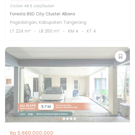
Cicilan
48.6 Juta/bulan
Foresta BSD City Cluster Albera
Pagedangan, Kabupaten Tangerang
LT
224
m²
LB
260
m²
KM
4
KT
4
Rp 5.660.000.000