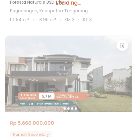
Loading...
Foresta Naturale BSD City
Pagedangan, Kabupaten Tangerang
LT
84
m²
LB
96
m²
KM
2
KT
3
Rp 5.660.000.000
Rumah Secondary