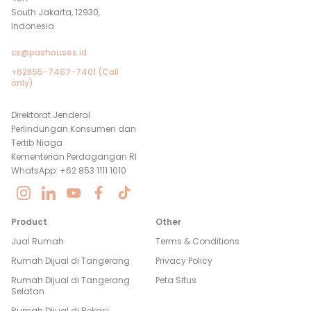
South Jakarta, 12930,
Indonesia
cs@pashouses.id
+62855-7467-7401 (Call
only)
Direktorat Jenderal
Perlindungan Konsumen dan
Tertib Niaga
Kementerian Perdagangan RI
WhatsApp: +62 853 1111 1010
Product
Other
Jual Rumah
Terms & Conditions
Rumah Dijual di
Tangerang
Privacy Policy
Rumah Dijual di
Tangerang
Peta Situs
Selatan
Rumah Dijual di
Bekasi