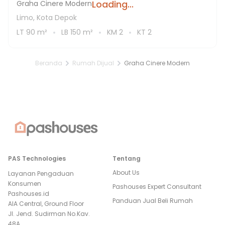
Loading...
Graha Cinere Modern
Limo, Kota Depok
LT
90
m²
LB
150
m²
KM
2
KT
2
Beranda
Rumah Dijual
Graha Cinere Modern
PAS Technologies
Tentang
About Us
Layanan Pengaduan
Konsumen
Pashouses Expert Consultant
Pashouses.id
Panduan Jual Beli Rumah
AIA Central, Ground Floor
Jl. Jend. Sudirman No.Kav.
48A