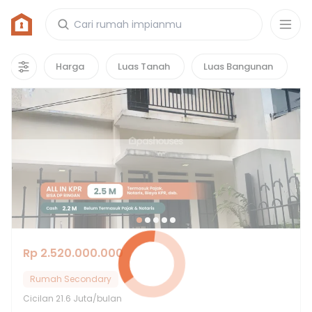
Rumah di Graha Cinere Modern
1
properti
yang cocok untuk kamu!
Harga
Luas Tanah
Luas Bangunan
Rp 2.520.000.000
Rumah Secondary
Cicilan
21.6 Juta/bulan