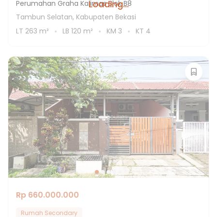
Loading...
Perumahan Graha Kalimas Blok B8
Tambun Selatan, Kabupaten Bekasi
LT
263
m²
LB
120
m²
KM
3
KT
4
Rp 660.000.000
Rumah Secondary