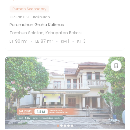
Rumah Secondary
Cicilan
8.9 Juta/bulan
Perumahan Graha Kalimas
Tambun Selatan, Kabupaten Bekasi
LT
90
m²
LB
87
m²
KM
1
KT
3