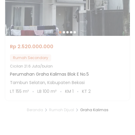
Rp 2.520.000.000
Rumah Secondary
Cicilan
21.6 Juta/bulan
Perumahan Graha Kalimas Blok E No.5
Tambun Selatan, Kabupaten Bekasi
LT
155
m²
LB
100
m²
KM
1
KT
2
Beranda
Rumah Dijual
Graha Kalimas