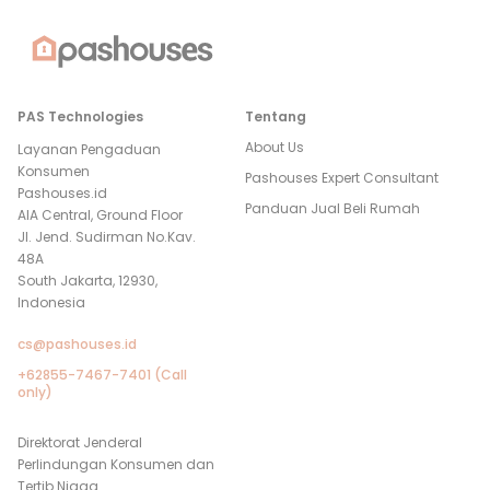
PAS Technologies
Tentang
About Us
Layanan Pengaduan
Konsumen
Pashouses Expert Consultant
Pashouses.id
Panduan Jual Beli Rumah
AIA Central, Ground Floor
Jl. Jend. Sudirman No.Kav.
48A
South Jakarta, 12930,
Indonesia
cs@pashouses.id
+62855-7467-7401 (Call
only)
Direktorat Jenderal
Perlindungan Konsumen dan
Tertib Niaga