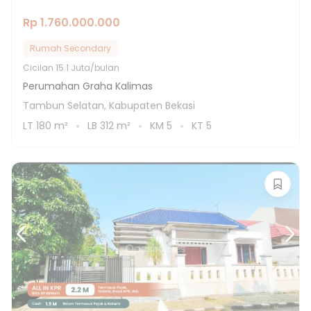
Rp 1.760.000.000
Rumah Secondary
Cicilan
15.1 Juta/bulan
Perumahan Graha Kalimas
Tambun Selatan, Kabupaten Bekasi
LT
180
m²
LB
312
m²
KM
5
KT
5