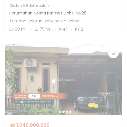
Cicilan
5.6 Juta/bulan
Perumahan Graha Kalimas Blok P No.28
Tambun Selatan, Kabupaten Bekasi
LT
90
m²
LB
75
m²
KM
1
KT
2
Rp 1.040.000.000