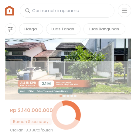
Rumah di Graha Kalimas
6
properti
yang cocok untuk kamu!
Harga
Luas Tanah
Luas Bangunan
Hot Deals
Rp 2.140.000.000
Rumah Secondary
Cicilan
18.3 Juta/bulan