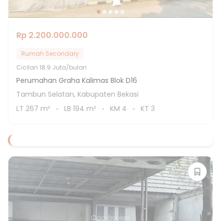
Rp 2.200.000.000
Rumah Secondary
Cicilan
18.9 Juta/bulan
Perumahan Graha Kalimas Blok D16
Tambun Selatan, Kabupaten Bekasi
LT
267
m²
LB
194
m²
KM
4
KT
3