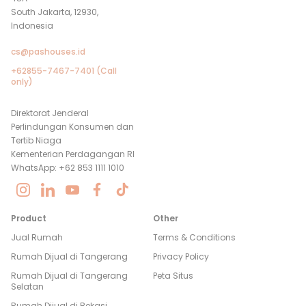
South Jakarta, 12930,
Indonesia
cs@pashouses.id
+62855-7467-7401 (Call
only)
Direktorat Jenderal
Perlindungan Konsumen dan
Tertib Niaga
Kementerian Perdagangan RI
WhatsApp: +62 853 1111 1010
Product
Other
Jual Rumah
Terms & Conditions
Rumah Dijual di
Tangerang
Privacy Policy
Rumah Dijual di
Tangerang
Peta Situs
Selatan
Rumah Dijual di
Bekasi