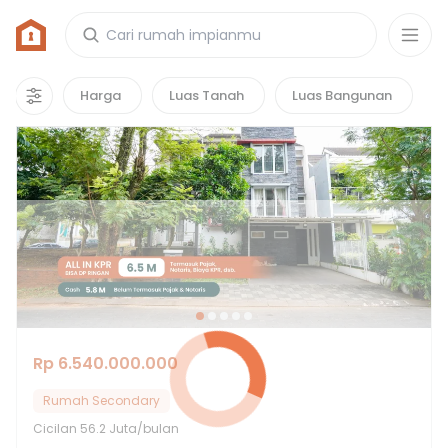
Rumah di Grand Matoa
1
properti
yang cocok untuk kamu!
Harga
Luas Tanah
Luas Bangunan
Rp 6.540.000.000
Rumah Secondary
Cicilan
56.2 Juta/bulan