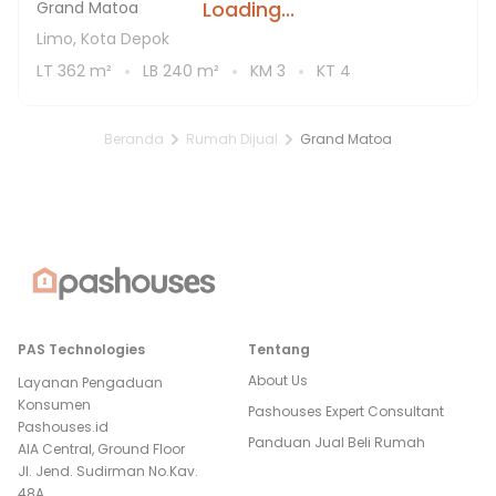
Loading...
Grand Matoa
Limo, Kota Depok
LT
362
m²
LB
240
m²
KM
3
KT
4
Beranda
Rumah Dijual
Grand Matoa
PAS Technologies
Tentang
About Us
Layanan Pengaduan
Konsumen
Pashouses Expert Consultant
Pashouses.id
Panduan Jual Beli Rumah
AIA Central, Ground Floor
Jl. Jend. Sudirman No.Kav.
48A