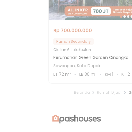
Rp 700.000.000
Rumah Secondary
Cicilan
6 Juta/bulan
Perumahan Green Garden Cinangka
Sawangan, Kota Depok
LT
72
m²
LB
36
m²
KM
1
KT
2
Beranda
Rumah Dijual
G