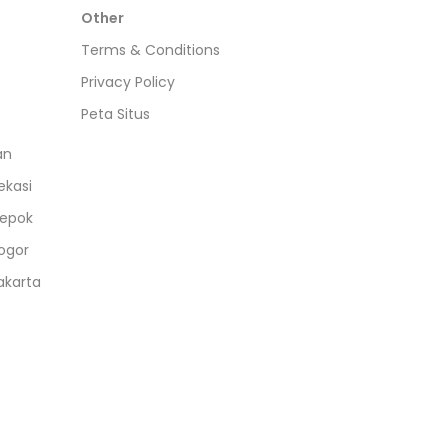
Other
Terms & Conditions
Privacy Policy
Peta Situs
an
ekasi
epok
ogor
akarta