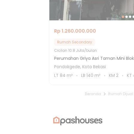
Rp 1.260.000.000
Rumah Secondary
Cicilan
10.8 Juta/bulan
Perumahan Griya Asri Taman Mini Blok
Pondokgede, Kota Bekasi
LT
84
m²
LB
140
m²
KM
2
KT
Beranda
Rumah Dijual