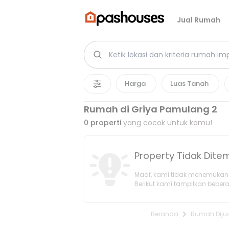
Jual Rumah
Harga
Luas Tanah
Rumah di Griya Pamulang 2
0
properti
yang cocok untuk kamu!
Property Tidak Dit
Maaf, kami tidak menemukan 
Berikut kami tampilkan bebera
Beranda
Rumah Diju