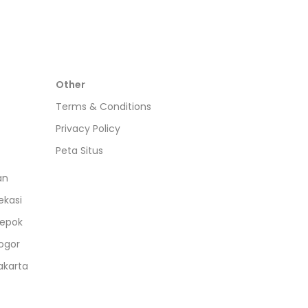
Other
Terms & Conditions
Privacy Policy
Peta Situs
an
ekasi
epok
ogor
akarta