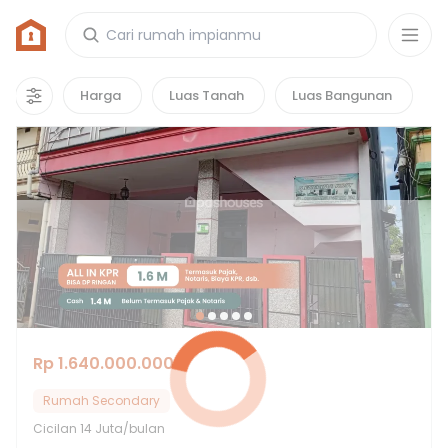
Rumah di Griya Persada Elok
1
properti
yang cocok untuk kamu!
Harga
Luas Tanah
Luas Bangunan
Rp 1.640.000.000
Rumah Secondary
Cicilan
14 Juta/bulan