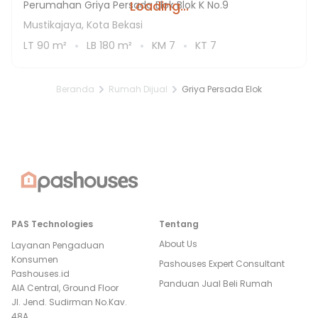
Loading...
Perumahan Griya Persada Elok Blok K No.9
Mustikajaya, Kota Bekasi
LT
90
m²
LB
180
m²
KM
7
KT
7
Beranda
Rumah Dijual
Griya Persada Elok
PAS Technologies
Tentang
About Us
Layanan Pengaduan
Konsumen
Pashouses Expert Consultant
Pashouses.id
Panduan Jual Beli Rumah
AIA Central, Ground Floor
Jl. Jend. Sudirman No.Kav.
48A