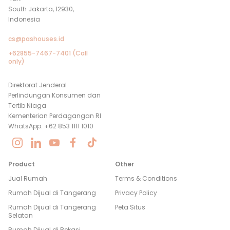
South Jakarta, 12930,
Indonesia
cs@pashouses.id
+62855-7467-7401 (Call
only)
Direktorat Jenderal
Perlindungan Konsumen dan
Tertib Niaga
Kementerian Perdagangan RI
WhatsApp: +62 853 1111 1010
Product
Other
Jual Rumah
Terms & Conditions
Rumah Dijual di
Tangerang
Privacy Policy
Rumah Dijual di
Tangerang
Peta Situs
Selatan
Rumah Dijual di
Bekasi