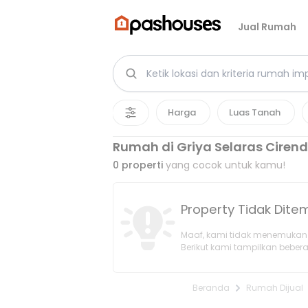
Jual Rumah
Harga
Luas Tanah
Rumah di Griya Selaras Ciren
0
properti
yang cocok untuk kamu!
Property Tidak Dit
Maaf, kami tidak menemukan 
Berikut kami tampilkan bebera
Beranda
Rumah Dijual