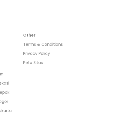
Other
Terms & Conditions
Privacy Policy
Peta Situs
an
ekasi
epok
ogor
akarta