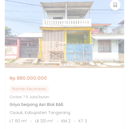
Rp 880.000.000
Rumah Secondary
Cicilan
7.5 Juta/bulan
Griya Serpong Asri Blok BA6
Cisauk, Kabupaten Tangerang
LT
60
m²
LB
120
m²
KM
2
KT
3