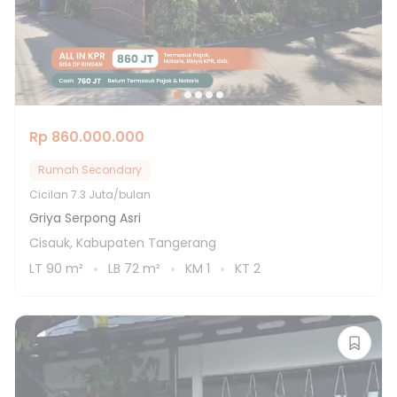
Rp 860.000.000
Rumah Secondary
Cicilan
7.3 Juta/bulan
Griya Serpong Asri
Cisauk, Kabupaten Tangerang
LT
90
m²
LB
72
m²
KM
1
KT
2