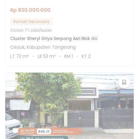
Rp 830.000.000
Rumah Secondary
Cicilan
7.1 Juta/bulan
Cluster Sheryl Griya Serpong Asri Blok GU
Cisauk, Kabupaten Tangerang
LT
72
m²
LB
53
m²
KM
1
KT
2