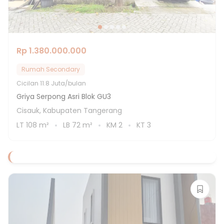
Rp 1.380.000.000
Rumah Secondary
Cicilan
11.8 Juta/bulan
Griya Serpong Asri Blok GU3
Cisauk, Kabupaten Tangerang
LT
108
m²
LB
72
m²
KM
2
KT
3