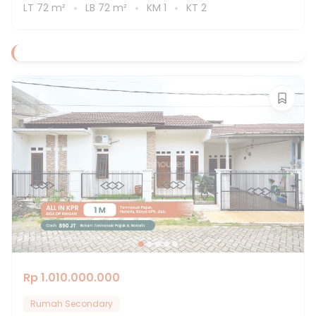
LT
72
m²
LB
72
m²
KM
1
KT
2
Rp 1.010.000.000
Rumah Secondary