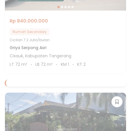
Rp 840.000.000
Rumah Secondary
Cicilan
7.2 Juta/bulan
Griya Serpong Asri
Cisauk, Kabupaten Tangerang
LT
72
m²
LB
72
m²
KM
1
KT
2