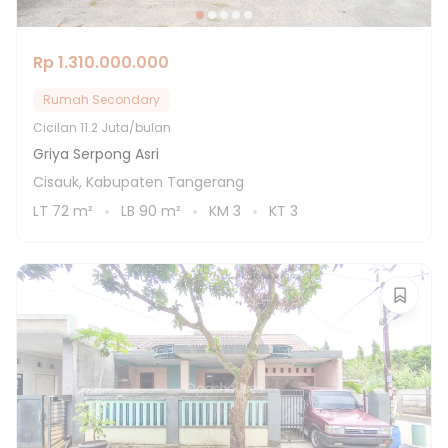
Rp 1.310.000.000
Rumah Secondary
Cicilan
11.2 Juta/bulan
Griya Serpong Asri
Cisauk, Kabupaten Tangerang
LT
72
m²
LB
90
m²
KM
3
KT
3