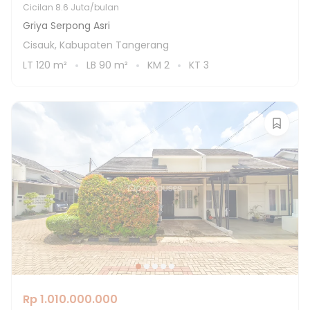
Cicilan
8.6 Juta/bulan
Griya Serpong Asri
Cisauk, Kabupaten Tangerang
LT
120
m²
LB
90
m²
KM
2
KT
3
Rp 1.010.000.000