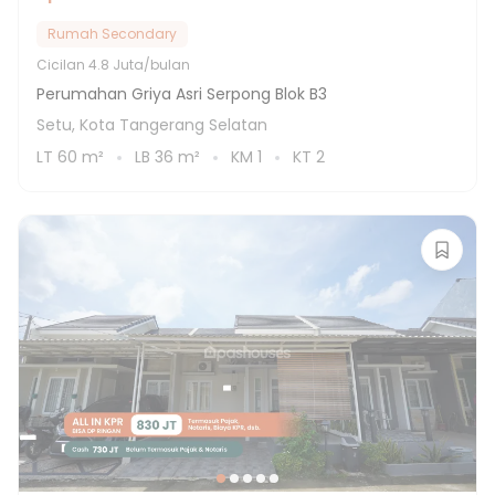
Rumah Secondary
Cicilan
4.8 Juta/bulan
Perumahan Griya Asri Serpong Blok B3
Setu, Kota Tangerang Selatan
LT
60
m²
LB
36
m²
KM
1
KT
2