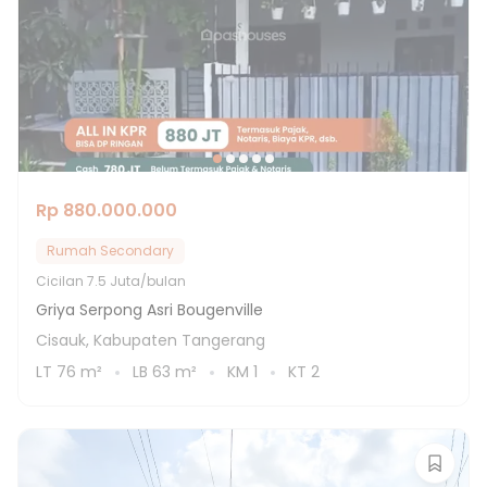
Rp 880.000.000
Rumah Secondary
Cicilan
7.5 Juta/bulan
Griya Serpong Asri Bougenville
Cisauk, Kabupaten Tangerang
LT
76
m²
LB
63
m²
KM
1
KT
2