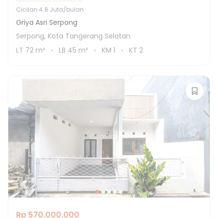
Cicilan
4.8 Juta/bulan
Griya Asri Serpong
Serpong, Kota Tangerang Selatan
LT
72
m²
LB
45
m²
KM
1
KT
2
Rp 570.000.000