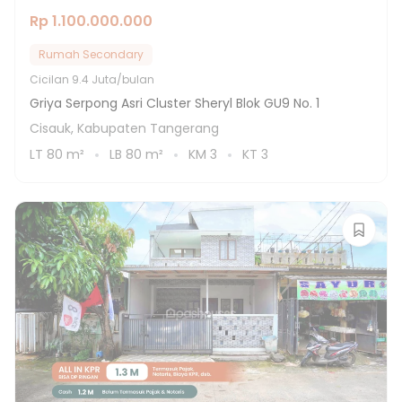
Rp 1.100.000.000
Rumah Secondary
Cicilan
9.4 Juta/bulan
Griya Serpong Asri Cluster Sheryl Blok GU9 No. 1
Cisauk, Kabupaten Tangerang
LT
80
m²
LB
80
m²
KM
3
KT
3