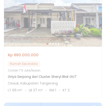
Rp 880.000.000
Rumah Secondary
Cicilan
7.5 Juta/bulan
Griya Serpong Asri Cluster Sheryl Blok GU7
Cisauk, Kabupaten Tangerang
LT
66
m²
LB
37
m²
KM
1
KT
2