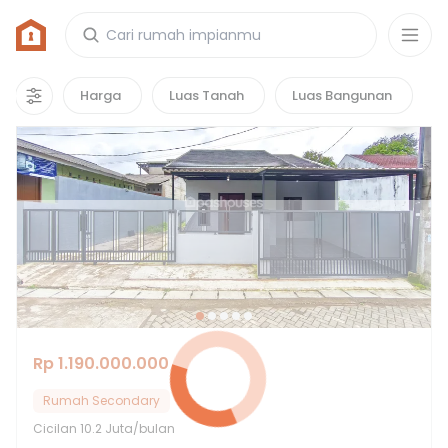
Rumah di Griya Serpong Asri
16
properti
yang cocok untuk kamu!
Harga
Luas Tanah
Luas Bangunan
Hot Deals
Rp 1.190.000.000
Rumah Secondary
Cicilan
10.2 Juta/bulan