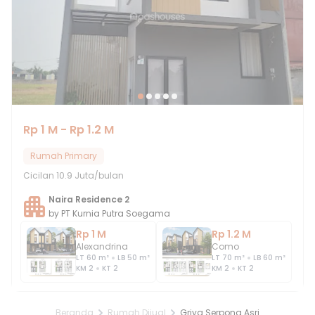
Rp 1 M - Rp 1.2 M
Rumah Primary
Cicilan
10.9 Juta/bulan
Naira Residence 2
by
PT Kurnia Putra Soegama
Rp 1 M
Rp 1.2 M
Alexandrina
Como
LT
60
m²
LB
50
m²
LT
70
m²
LB
60
m²
KM
2
KT
2
KM
2
KT
2
Beranda
Rumah Dijual
Griya Serpong Asri