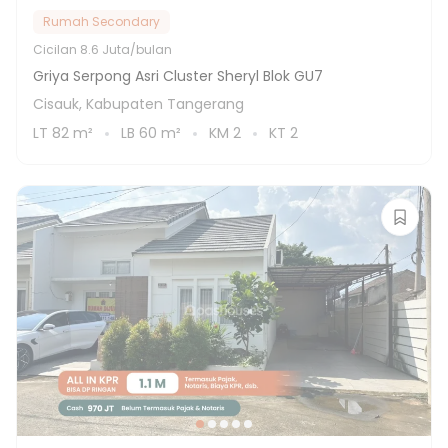
Rumah Secondary
Cicilan
8.6 Juta/bulan
Griya Serpong Asri Cluster Sheryl Blok GU7
Cisauk, Kabupaten Tangerang
LT
82
m²
LB
60
m²
KM
2
KT
2