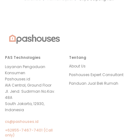
PAS Technologies
Tentang
About Us
Layanan Pengaduan
Konsumen
Pashouses Expert Consultant
Pashouses.id
Panduan Jual Beli Rumah
AIA Central, Ground Floor
Jl. Jend. Sudirman No.Kav.
48A
South Jakarta, 12930,
Indonesia
cs@pashouses.id
+62855-7467-7401 (Call
only)