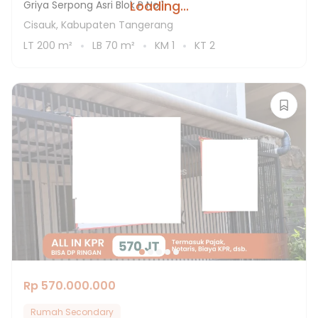
Loading...
Griya Serpong Asri Blok P No.1
Cisauk, Kabupaten Tangerang
LT
200
m²
LB
70
m²
KM
1
KT
2
Rp 570.000.000
Rumah Secondary