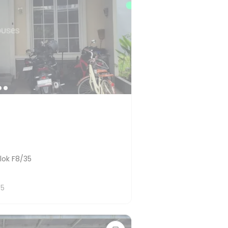
lok F8/35
T
5