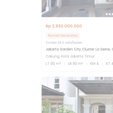
Rp 2.830.000.000
Rumah Secondary
Cicilan
24.3 Juta/bulan
Jakarta Garden City Cluster La Seine,
Cakung, Kota Jakarta Timur
LT
90
m²
LB
90
m²
KM
4
KT