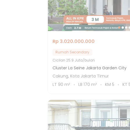
Rp 3.020.000.000
Rumah Secondary
Cicilan
25.9 Juta/bulan
Cluster La Seine Jakarta Garden City
Cakung, Kota Jakarta Timur
LT
90
m²
LB
170
m²
KM
5
KT