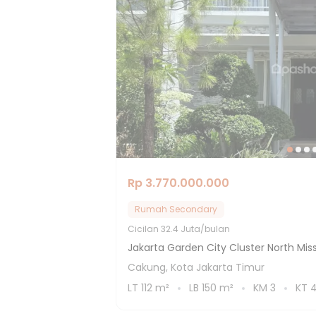
Rp 3.770.000.000
Rumah Secondary
Cicilan
32.4 Juta/bulan
Jakarta Garden City Cluster North Miss
Cakung, Kota Jakarta Timur
LT
112
m²
LB
150
m²
KM
3
KT