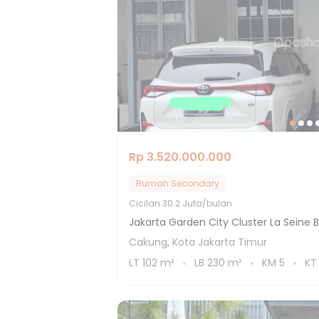
Rp 3.520.000.000
Rumah Secondary
Cicilan
30.2 Juta/bulan
Jakarta Garden City Cluster La Seine B
Cakung, Kota Jakarta Timur
LT
102
m²
LB
230
m²
KM
5
K