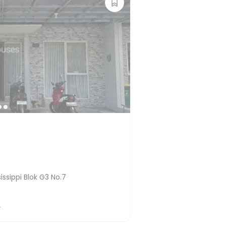
issippi Blok G3 No.7
4