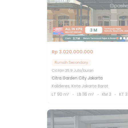
Rp 3.020.000.000
Rumah Secondary
Cicilan
25.9 Juta/bulan
Citra Garden City Jakarta
Kalideres, Kota Jakarta Barat
LT
90
m²
LB
116
m²
KM
3
KT
3