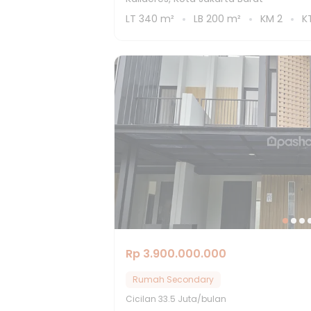
LT
340
m²
LB
200
m²
KM
2
K
Rp 3.900.000.000
Rumah Secondary
Cicilan
33.5 Juta/bulan