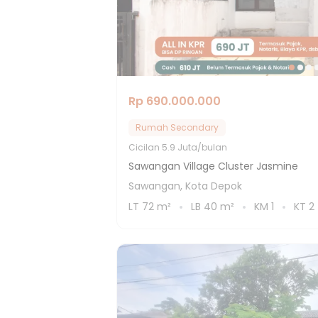
Rp 690.000.000
Rumah Secondary
Cicilan
5.9 Juta/bulan
Sawangan Village Cluster Jasmine
Sawangan, Kota Depok
LT
72
m²
LB
40
m²
KM
1
KT
2