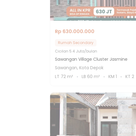
Rp 630.000.000
Rumah Secondary
Cicilan
5.4 Juta/bulan
Sawangan Village Cluster Jasmine
Sawangan, Kota Depok
LT
72
m²
LB
60
m²
KM
1
KT
2