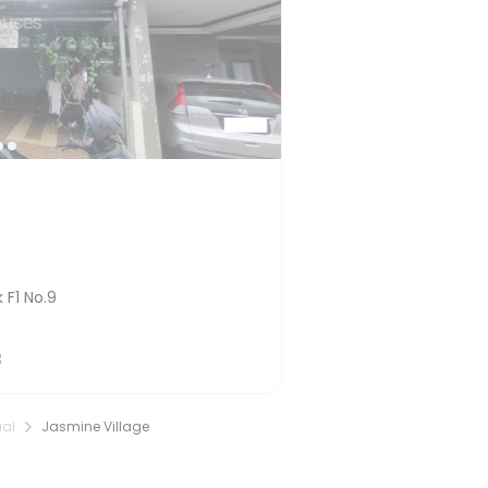
 F1 No.9
3
ual
Jasmine Village