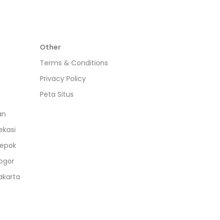
Other
Terms & Conditions
Privacy Policy
Peta Situs
an
ekasi
epok
ogor
akarta