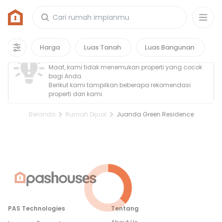
Rumah di Juanda Green Residence
0
properti
yang cocok untuk kamu!
Property Tidak Ditemukan
Harga
Luas Tanah
Luas Bangunan
Maaf, kami tidak menemukan properti yang cocok
bagi Anda.
Berikut kami tampilkan beberapa rekomendasi
properti dari kami.
Beranda
Rumah Dijual
Juanda Green Residence
PAS Technologies
Tentang