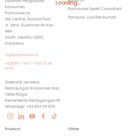
About Us
Layanan Pengaduan
Loading...
Konsumen
Pashouses Expert Consultant
Pashouses.id
Panduan Jual Beli Rumah
AIA Central, Ground Floor
Jl. Jend. Sudirman No.Kav.
48A
South Jakarta, 12930,
Indonesia
cs@pashouses.id
+62855-7467-7401 (Call
only)
Direktorat Jenderal
Perlindungan Konsumen dan
Tertib Niaga
Kementerian Perdagangan RI
WhatsApp: +62 853 1111 1010
Product
Other