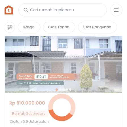
Rumah di Kiara Residence
2
properti
yang cocok untuk kamu!
Harga
Luas Tanah
Luas Bangunan
Hot Deals
Rp 810.000.000
Rumah Secondary
Cicilan
6.9 Juta/bulan