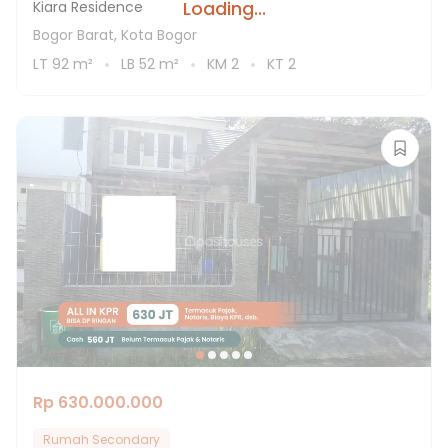
Loading...
Kiara Residence
Bogor Barat, Kota Bogor
LT
92
m²
LB
52
m²
KM
2
KT
2
Rp 630.000.000
Rumah Secondary