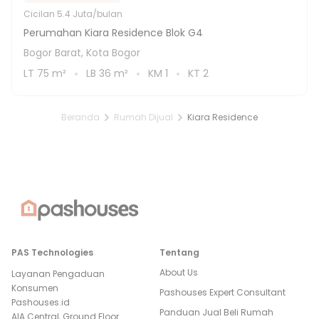
Cicilan
5.4 Juta/bulan
Perumahan Kiara Residence Blok G4
Bogor Barat, Kota Bogor
LT
75
m²
LB
36
m²
KM
1
KT
2
Beranda
Rumah Dijual
Kiara Residence
PAS Technologies
Tentang
About Us
Layanan Pengaduan
Konsumen
Pashouses Expert Consultant
Pashouses.id
Panduan Jual Beli Rumah
AIA Central, Ground Floor