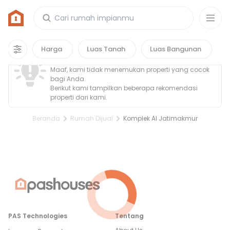
Rumah di Komplek Al Jatimakmur
0
properti
yang cocok untuk kamu!
Property Tidak Ditemukan
Harga
Luas Tanah
Luas Bangunan
Maaf, kami tidak menemukan properti yang cocok
bagi Anda.
Berikut kami tampilkan beberapa rekomendasi
properti dari kami.
Beranda
Rumah Dijual
Komplek Al Jatimakmur
PAS Technologies
Tentang