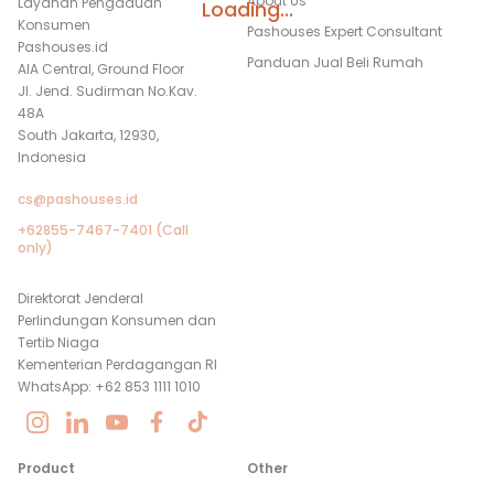
About Us
Layanan Pengaduan
Loading...
Konsumen
Pashouses Expert Consultant
Pashouses.id
Panduan Jual Beli Rumah
AIA Central, Ground Floor
Jl. Jend. Sudirman No.Kav.
48A
South Jakarta, 12930,
Indonesia
cs@pashouses.id
+62855-7467-7401 (Call
only)
Direktorat Jenderal
Perlindungan Konsumen dan
Tertib Niaga
Kementerian Perdagangan RI
WhatsApp: +62 853 1111 1010
Product
Other