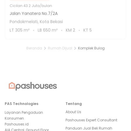
Cicilan
43.2 Juta/bulan
Jalan Yanatera No.7/2A
Pondokmelati, Kota Bekasi
LT
305
m²
LB
650
m²
KM
2
KT
5
Beranda
Rumah Dijual
Komplek Bulog
PAS Technologies
Tentang
About Us
Layanan Pengaduan
Konsumen
Pashouses Expert Consultant
Pashouses.id
Panduan Jual Beli Rumah
AIA Central, Ground Floor