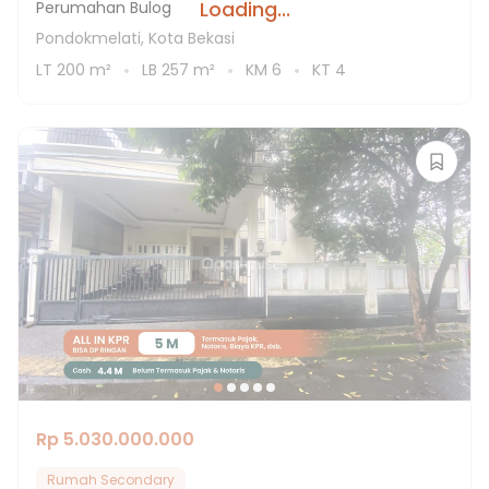
Loading...
Perumahan Bulog
Pondokmelati, Kota Bekasi
LT
200
m²
LB
257
m²
KM
6
KT
4
Rp 5.030.000.000
Rumah Secondary