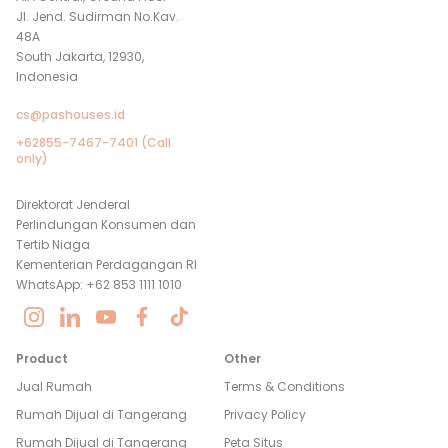
Jl. Jend. Sudirman No.Kav.
48A
South Jakarta, 12930,
Indonesia
cs@pashouses.id
+62855-7467-7401 (Call
only)
Direktorat Jenderal
Perlindungan Konsumen dan
Tertib Niaga
Kementerian Perdagangan RI
WhatsApp: +62 853 1111 1010
Product
Other
Jual Rumah
Terms & Conditions
Rumah Dijual di
Tangerang
Privacy Policy
Rumah Dijual di
Tangerang
Peta Situs