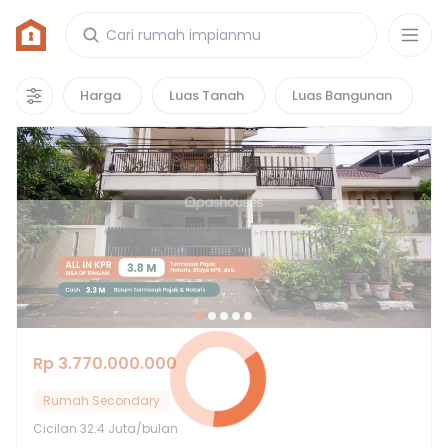
Rumah di Komplek Bulog
2
properti
yang cocok untuk kamu!
Harga
Luas Tanah
Luas Bangunan
Rp 3.770.000.000
Rumah Secondary
Cicilan
32.4 Juta/bulan