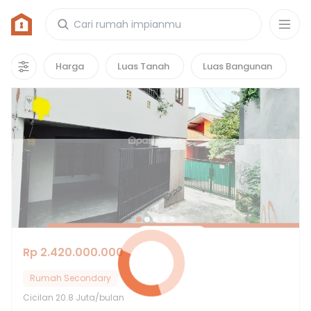
Rumah di Komplek Depdikbud
1
properti
yang cocok untuk kamu!
Harga
Luas Tanah
Luas Bangunan
Rp 2.420.000.000
Rumah Secondary
Cicilan
20.8 Juta/bulan