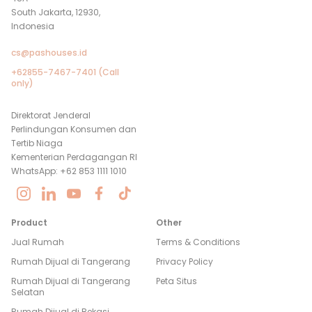
South Jakarta, 12930,
Indonesia
cs@pashouses.id
+62855-7467-7401 (Call
only)
Direktorat Jenderal
Perlindungan Konsumen dan
Tertib Niaga
Kementerian Perdagangan RI
WhatsApp: +62 853 1111 1010
Product
Other
Jual Rumah
Terms & Conditions
Rumah Dijual di
Tangerang
Privacy Policy
Rumah Dijual di
Tangerang
Peta Situs
Selatan
Rumah Dijual di
Bekasi