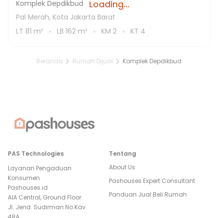
Loading...
Komplek Depdikbud
Pal Merah, Kota Jakarta Barat
LT
81
m²
LB
162
m²
KM
2
KT
4
Beranda
Rumah Dijual
Komplek Depdikbud
PAS Technologies
Tentang
About Us
Layanan Pengaduan
Konsumen
Pashouses Expert Consultant
Pashouses.id
Panduan Jual Beli Rumah
AIA Central, Ground Floor
Jl. Jend. Sudirman No.Kav.
48A