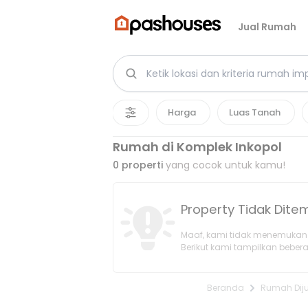
Jual Rumah
Harga
Luas Tanah
Rumah di Komplek Inkopol
0
properti
yang cocok untuk kamu!
Property Tidak Dit
Maaf, kami tidak menemukan 
Berikut kami tampilkan bebera
Beranda
Rumah Dij