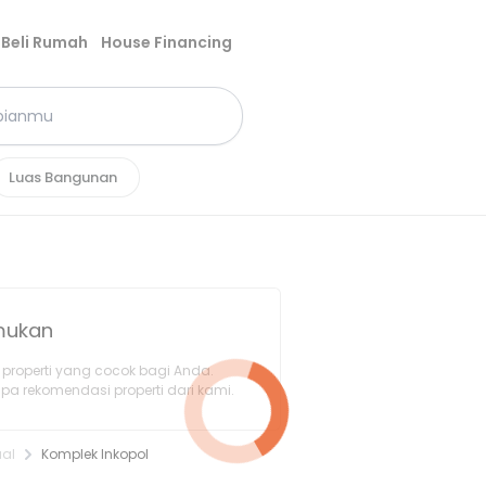
Beli Rumah
House Financing
Luas Bangunan
emukan
properti yang cocok bagi Anda.
pa rekomendasi properti dari kami.
ual
Komplek Inkopol