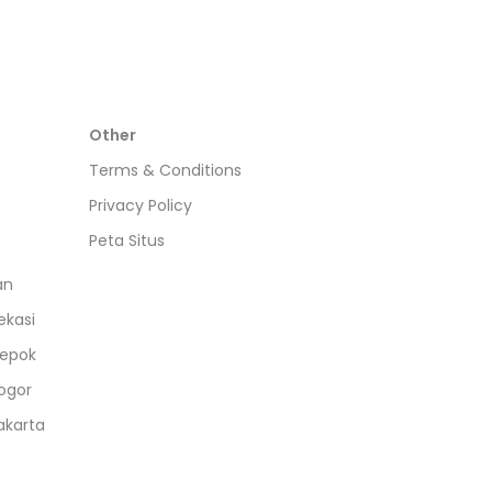
Other
Terms & Conditions
Privacy Policy
Peta Situs
an
ekasi
epok
ogor
akarta