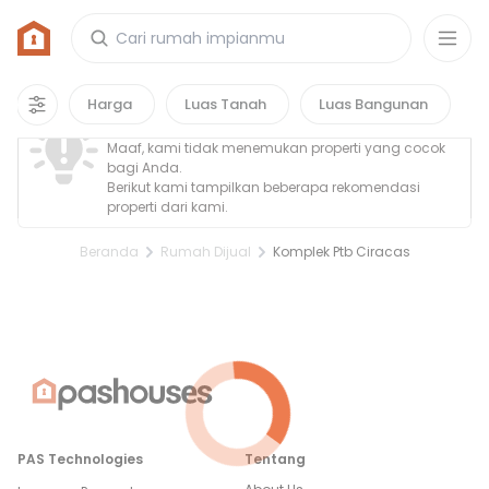
Rumah di Komplek Ptb Ciracas
0
properti
yang cocok untuk kamu!
Property Tidak Ditemukan
Harga
Luas Tanah
Luas Bangunan
Maaf, kami tidak menemukan properti yang cocok
bagi Anda.
Berikut kami tampilkan beberapa rekomendasi
properti dari kami.
Beranda
Rumah Dijual
Komplek Ptb Ciracas
PAS Technologies
Tentang