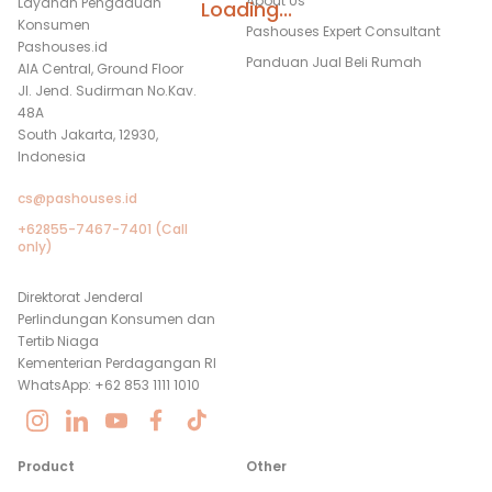
About Us
Layanan Pengaduan
Loading...
Konsumen
Pashouses Expert Consultant
Pashouses.id
Panduan Jual Beli Rumah
AIA Central, Ground Floor
Jl. Jend. Sudirman No.Kav.
48A
South Jakarta, 12930,
Indonesia
cs@pashouses.id
+62855-7467-7401 (Call
only)
Direktorat Jenderal
Perlindungan Konsumen dan
Tertib Niaga
Kementerian Perdagangan RI
WhatsApp: +62 853 1111 1010
Product
Other