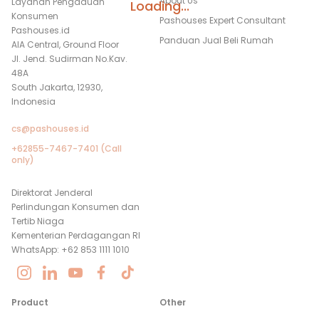
About Us
Layanan Pengaduan
Loading...
Konsumen
Pashouses Expert Consultant
Pashouses.id
Panduan Jual Beli Rumah
AIA Central, Ground Floor
Jl. Jend. Sudirman No.Kav.
48A
South Jakarta, 12930,
Indonesia
cs@pashouses.id
+62855-7467-7401 (Call
only)
Direktorat Jenderal
Perlindungan Konsumen dan
Tertib Niaga
Kementerian Perdagangan RI
WhatsApp: +62 853 1111 1010
Product
Other