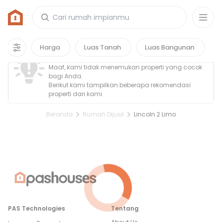
Rumah di Lincoln 2 Limo
0
properti
yang cocok untuk kamu!
Property Tidak Ditemukan
Harga
Luas Tanah
Luas Bangunan
Maaf, kami tidak menemukan properti yang cocok
bagi Anda.
Berikut kami tampilkan beberapa rekomendasi
properti dari kami.
Beranda
Rumah Dijual
Lincoln 2 Limo
PAS Technologies
Tentang