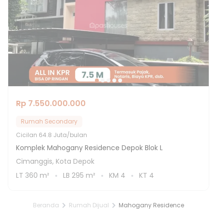
Rp 7.550.000.000
Rumah Secondary
Cicilan
64.8 Juta/bulan
Komplek Mahogany Residence Depok Blok L
Cimanggis, Kota Depok
LT
360
m²
LB
295
m²
KM
4
KT
4
Beranda
Rumah Dijual
Mahogany Residence