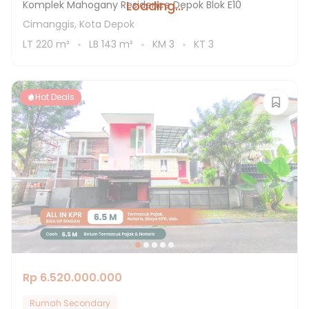
Loading...
Komplek Mahogany Residence Depok Blok E10
Cimanggis, Kota Depok
LT
220
m²
LB
143
m²
KM
3
KT
3
Hot Deals
Rp 6.520.000.000
Rumah Secondary