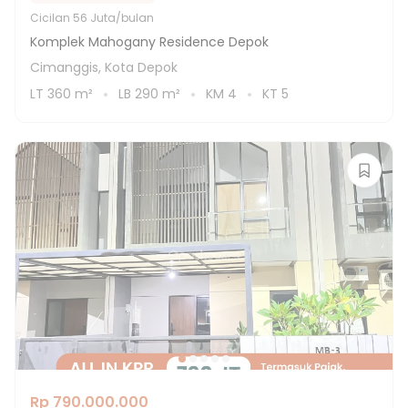
Cicilan
56 Juta/bulan
Komplek Mahogany Residence Depok
Cimanggis, Kota Depok
LT
360
m²
LB
290
m²
KM
4
KT
5
Rp 790.000.000