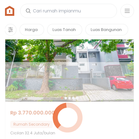
Rumah di Mahogany Residence
7
properti
yang cocok untuk kamu!
Harga
Luas Tanah
Luas Bangunan
Hot Deals
Rp 3.770.000.000
Rumah Secondary
Cicilan
32.4 Juta/bulan