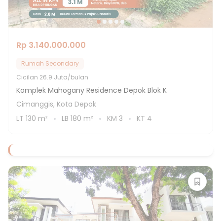
Rp 3.140.000.000
Rumah Secondary
Cicilan
26.9 Juta/bulan
Komplek Mahogany Residence Depok Blok K
Cimanggis, Kota Depok
LT
130
m²
LB
180
m²
KM
3
KT
4