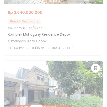
Rp 2.640.000.000
Rumah Secondary
Cicilan
22.6 Juta/bulan
Komplek Mahogany Residence Depok
Cimanggis, Kota Depok
LT
144
m²
LB
105
m²
KM
3
KT
3