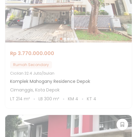
Rp 3.770.000.000
Rumah Secondary
Cicilan
32.4 Juta/bulan
Komplek Mahogany Residence Depok
Cimanggis, Kota Depok
LT
214
m²
LB
300
m²
KM
4
KT
4