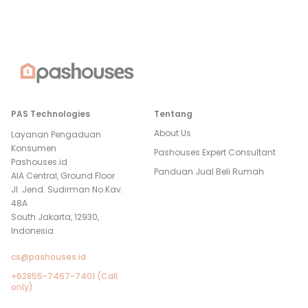
PAS Technologies
Tentang
About Us
Layanan Pengaduan
Konsumen
Pashouses Expert Consultant
Pashouses.id
Panduan Jual Beli Rumah
AIA Central, Ground Floor
Jl. Jend. Sudirman No.Kav.
48A
South Jakarta, 12930,
Indonesia
cs@pashouses.id
+62855-7467-7401 (Call
only)