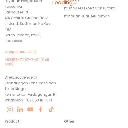
About Us
Layanan Pengaduan
Loading...
Konsumen
Pashouses Expert Consultant
Pashouses.id
Panduan Jual Beli Rumah
AIA Central, Ground Floor
Jl. Jend. Sudirman No.Kav.
48A
South Jakarta, 12930,
Indonesia
cs@pashouses.id
+62855-7467-7401 (Call
only)
Direktorat Jenderal
Perlindungan Konsumen dan
Tertib Niaga
Kementerian Perdagangan RI
WhatsApp: +62 853 1111 1010
Product
Other