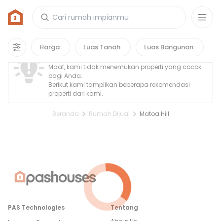
Rumah di Matoa Hill
0
properti
yang cocok untuk kamu!
Property Tidak Ditemukan
Harga
Luas Tanah
Luas Bangunan
Maaf, kami tidak menemukan properti yang cocok
bagi Anda.
Berikut kami tampilkan beberapa rekomendasi
properti dari kami.
Beranda
Rumah Dijual
Matoa Hill
PAS Technologies
Tentang