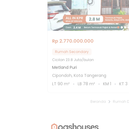
Rp 2.770.000.000
Rumah Secondary
Cicilan
23.8 Juta/bulan
Metland Puri
Cipondoh, Kota Tangerang
LT
90
m²
LB
78
m²
KM
1
KT
3
Beranda
Rumah Di