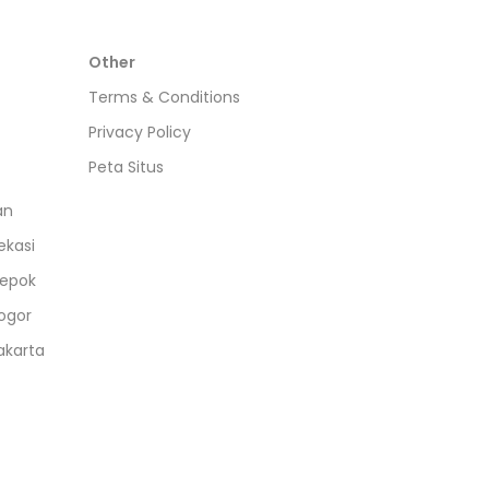
Other
Terms & Conditions
Privacy Policy
Peta Situs
an
ekasi
epok
ogor
akarta