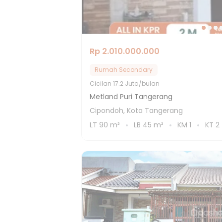
Rp 2.010.000.000
Rumah Secondary
Cicilan
17.2 Juta/bulan
Metland Puri Tangerang
Cipondoh, Kota Tangerang
LT
90
m²
LB
45
m²
KM
1
KT
2