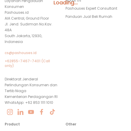
About Us
Layanan Pengaduan
Loading...
Konsumen
Pashouses Expert Consultant
Pashouses.id
Panduan Jual Beli Rumah
AIA Central, Ground Floor
Jl. Jend. Sudirman No.Kav.
48A
South Jakarta, 12930,
Indonesia
cs@pashouses.id
+62855-7467-7401 (Call
only)
Direktorat Jenderal
Perlindungan Konsumen dan
Tertib Niaga
Kementerian Perdagangan RI
WhatsApp: +62 853 1111 1010
Product
Other