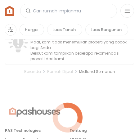
Rumah di Midland Semanan
0
properti
yang cocok untuk kamu!
Property Tidak Ditemukan
Harga
Luas Tanah
Luas Bangunan
Maaf, kami tidak menemukan properti yang cocok
bagi Anda.
Berikut kami tampilkan beberapa rekomendasi
properti dari kami.
Beranda
Rumah Dijual
Midland Semanan
PAS Technologies
Tentang