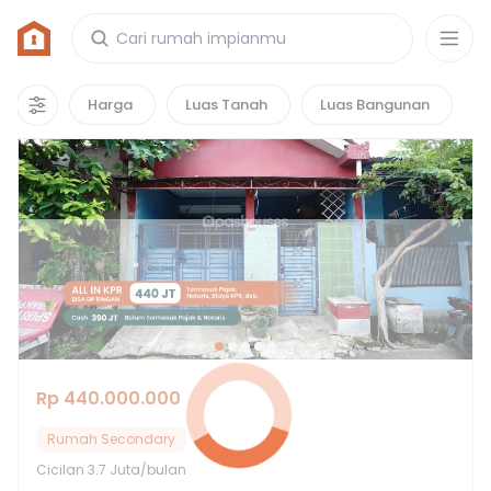
Rumah di Mustika Grande
1
properti
yang cocok untuk kamu!
Harga
Luas Tanah
Luas Bangunan
Rp 440.000.000
Rumah Secondary
Cicilan
3.7 Juta/bulan