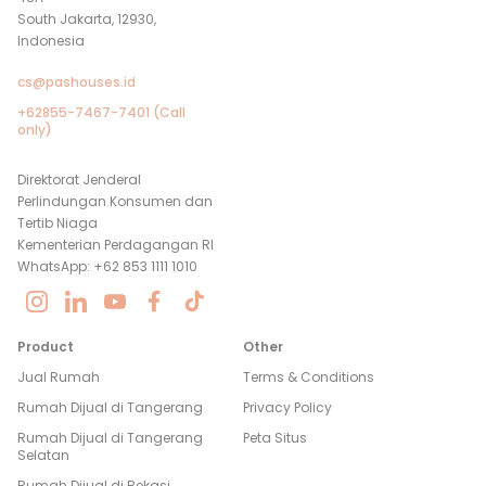
South Jakarta, 12930,
Indonesia
cs@pashouses.id
+62855-7467-7401 (Call
only)
Direktorat Jenderal
Perlindungan Konsumen dan
Tertib Niaga
Kementerian Perdagangan RI
WhatsApp: +62 853 1111 1010
Product
Other
Jual Rumah
Terms & Conditions
Rumah Dijual di
Tangerang
Privacy Policy
Rumah Dijual di
Tangerang
Peta Situs
Selatan
Rumah Dijual di
Bekasi