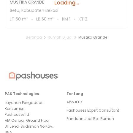
Loading...
MUSTIKA GRANDE
Setu, Kabupaten Bekasi
LT
60
m²
LB
50
m²
KM
1
KT
2
Beranda
Rumah Dijual
Mustika Grande
PAS Technologies
Tentang
About Us
Layanan Pengaduan
Konsumen
Pashouses Expert Consultant
Pashouses.id
Panduan Jual Beli Rumah
AIA Central, Ground Floor
Jl. Jend. Sudirman No.Kav.
48A