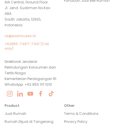
Panduan Jual Beli Rumah
AIA Central, Ground Floor
Jl. Jend. Sudirman No.Kav.
48A
South Jakarta, 12930,
Indonesia
cs@pashouses.id
+62855-7467-7401 (Call
only)
Direktorat Jenderal
Perlindungan Konsumen dan
Tertib Niaga
Kementerian Perdagangan RI
WhatsApp: +62 853 1111 1010
Product
Other
Jual Rumah
Terms & Conditions
Rumah Dijual di
Tangerang
Privacy Policy