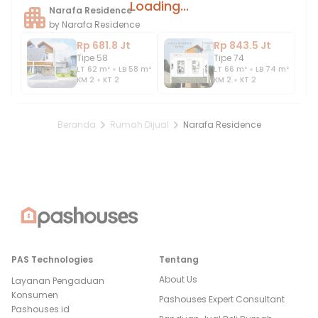
Loading...
Narafa Residence
by
Narafa Residence
Rp 681.8 Jt
Rp 843.5 Jt
Tipe 58
Tipe 74
LT
62
m²
LB
58
m²
LT
66
m²
LB
74
m²
KM
2
KT
2
KM
2
KT
2
Beranda
Rumah Dijual
Narafa Residence
PAS Technologies
Tentang
About Us
Layanan Pengaduan
Konsumen
Pashouses Expert Consultant
Pashouses.id