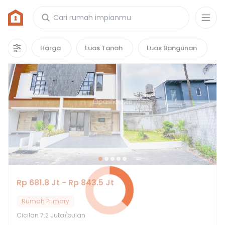
Rumah di Narafa Residence
1
properti
yang cocok untuk kamu!
Harga
Luas Tanah
Luas Bangunan
Rp 681.8 Jt - Rp 843.5 Jt
Rumah Primary
Cicilan
7.2 Juta/bulan