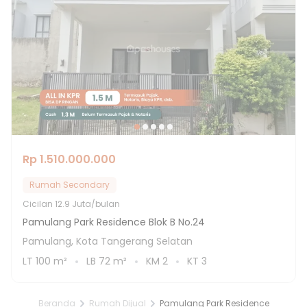
Rp 1.510.000.000
Rumah Secondary
Cicilan
12.9 Juta/bulan
Pamulang Park Residence Blok B No.24
Pamulang, Kota Tangerang Selatan
LT
100
m²
LB
72
m²
KM
2
KT
3
Beranda
Rumah Dijual
Pamulang Park Residence