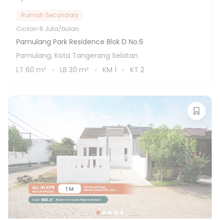
Rumah Secondary
Cicilan
6 Juta/bulan
Pamulang Park Residence Blok D No.6
Pamulang, Kota Tangerang Selatan
LT
60
m²
LB
30
m²
KM
1
KT
2