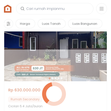
Rumah di Pamulang Park Residence
8
properti
yang cocok untuk kamu!
Harga
Luas Tanah
Luas Bangunan
Rp 630.000.000
Rumah Secondary
Cicilan
5.4 Juta/bulan