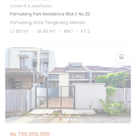
Cicilan
5.4 Juta/bulan
Pamulang Park Residence Blok E No.20
Pamulang, Kota Tangerang Selatan
LT
60
m²
LB
40
m²
KM
1
KT
2
Rp 700.000.000