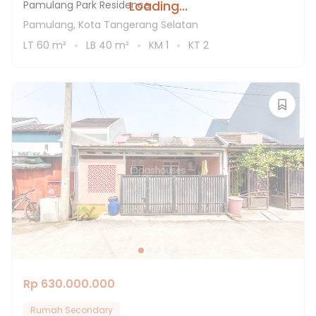
Loading...
Pamulang Park Residence
Pamulang, Kota Tangerang Selatan
LT
60
m²
LB
40
m²
KM
1
KT
2
Rp 630.000.000
Rumah Secondary