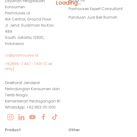
About Us
Layanan Pengaduan
Loading...
Konsumen
Pashouses Expert Consultant
Pashouses.id
Panduan Jual Beli Rumah
AIA Central, Ground Floor
Jl. Jend. Sudirman No.Kav.
48A
South Jakarta, 12930,
Indonesia
cs@pashouses.id
+62855-7467-7401 (Call
only)
Direktorat Jenderal
Perlindungan Konsumen dan
Tertib Niaga
Kementerian Perdagangan RI
WhatsApp: +62 853 1111 1010
Product
Other