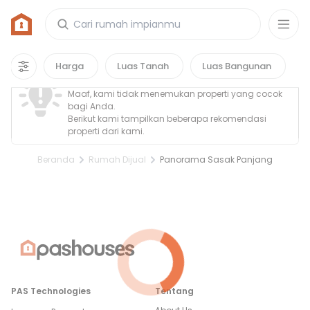
Rumah di Panorama Sasak Panjang
0
properti
yang cocok untuk kamu!
Property Tidak Ditemukan
Harga
Luas Tanah
Luas Bangunan
Maaf, kami tidak menemukan properti yang cocok
bagi Anda.
Berikut kami tampilkan beberapa rekomendasi
properti dari kami.
Beranda
Rumah Dijual
Panorama Sasak Panjang
PAS Technologies
Tentang