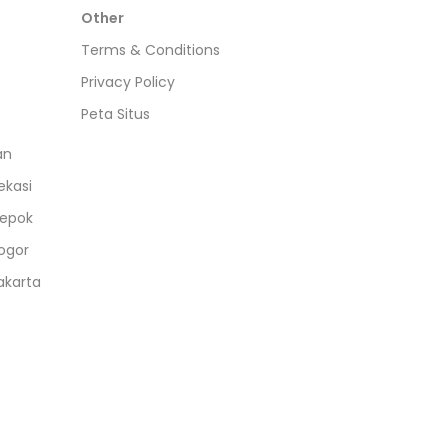
Other
Terms & Conditions
Privacy Policy
Peta Situs
an
ekasi
epok
ogor
akarta