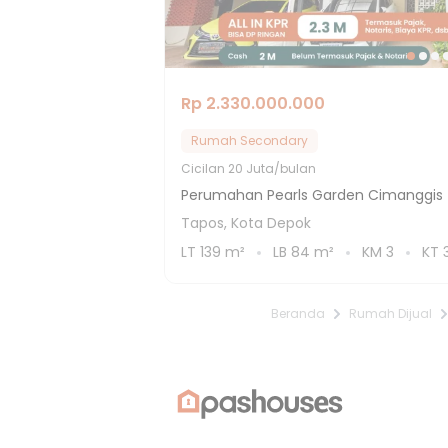
Rp 2.330.000.000
Rumah Secondary
Cicilan
20 Juta/bulan
Perumahan Pearls Garden Cimanggis
Tapos, Kota Depok
LT
139
m²
LB
84
m²
KM
3
KT
Beranda
Rumah Dijual