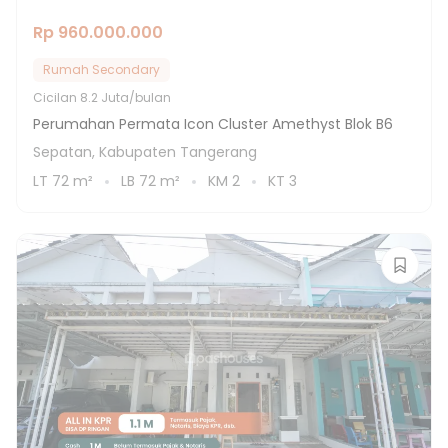
Rp 960.000.000
Rumah Secondary
Cicilan
8.2 Juta/bulan
Perumahan Permata Icon Cluster Amethyst Blok B6
Sepatan, Kabupaten Tangerang
LT
72
m²
LB
72
m²
KM
2
KT
3