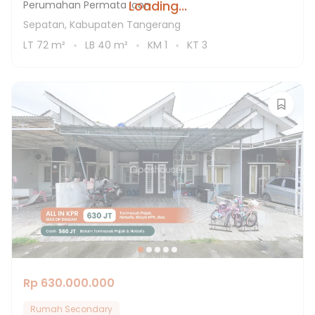
Loading...
Perumahan Permata Icon
Sepatan, Kabupaten Tangerang
LT
72
m²
LB
40
m²
KM
1
KT
3
Rp 630.000.000
Rumah Secondary