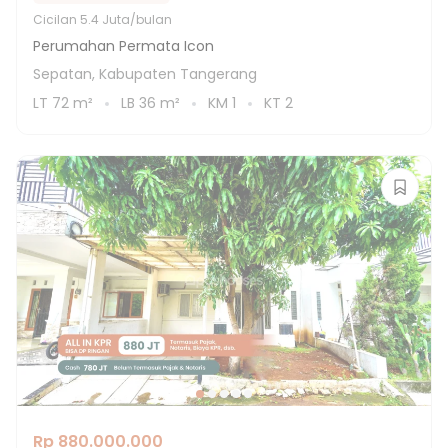
Cicilan
5.4 Juta/bulan
Perumahan Permata Icon
Sepatan, Kabupaten Tangerang
LT
72
m²
LB
36
m²
KM
1
KT
2
Rp 880.000.000