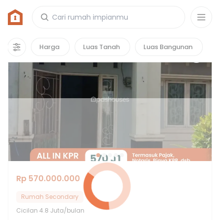
Rumah di Permata Icon
5
properti
yang cocok untuk kamu!
Harga
Luas Tanah
Luas Bangunan
Rp 570.000.000
Rumah Secondary
Cicilan
4.8 Juta/bulan