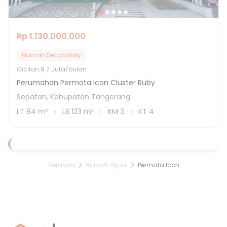
Rp 1.130.000.000
Rumah Secondary
Cicilan
9.7 Juta/bulan
Perumahan Permata Icon Cluster Ruby
Sepatan, Kabupaten Tangerang
LT
84
m²
LB
123
m²
KM
3
KT
4
Beranda
Rumah Dijual
Permata Icon