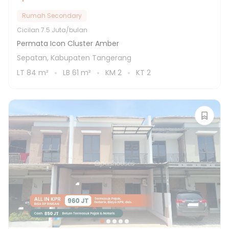
Rumah Secondary
Cicilan
7.5 Juta/bulan
Permata Icon Cluster Amber
Sepatan, Kabupaten Tangerang
LT
84
m²
LB
61
m²
KM
2
KT
2