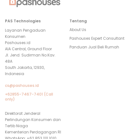
PAS Technologies
Tentang
About Us
Layanan Pengaduan
Konsumen
Pashouses Expert Consultant
Pashouses.id
Panduan Jual Beli Rumah
AIA Central, Ground Floor
Jl. Jend. Sudirman No.Kav.
48A
South Jakarta, 12930,
Indonesia
cs@pashouses.id
+62855-7467-7401 (Call
only)
Direktorat Jenderal
Perlindungan Konsumen dan
Tertib Niaga
Kementerian Perdagangan RI
WhatsApp: +62 853 1111 1010