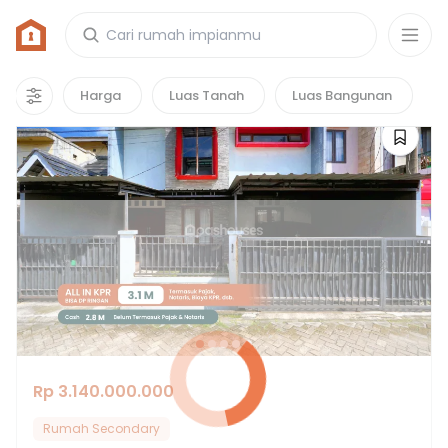
Rumah di Perum Rss Pondok Pucung Bintaro
Jaya
1
properti
yang cocok untuk kamu!
Harga
Luas Tanah
Luas Bangunan
Rp 3.140.000.000
Rumah Secondary