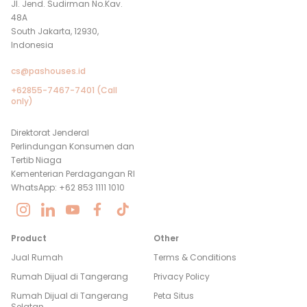
Jl. Jend. Sudirman No.Kav.
48A
South Jakarta, 12930,
Indonesia
cs@pashouses.id
+62855-7467-7401 (Call
only)
Direktorat Jenderal
Perlindungan Konsumen dan
Tertib Niaga
Kementerian Perdagangan RI
WhatsApp: +62 853 1111 1010
Product
Other
Jual Rumah
Terms & Conditions
Rumah Dijual di
Tangerang
Privacy Policy
Rumah Dijual di
Tangerang
Peta Situs
Selatan