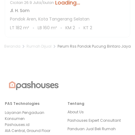
Loading...
Cicilan
26.9 Juta/bulan
Jl. H. Som
Pondok Aren, Kota Tangerang Selatan
LT
182
m²
LB
160
m²
KM
2
KT
2
Beranda
Rumah Dijual
Perum Rss Pondok Pucung Bintaro Jaya
PAS Technologies
Tentang
About Us
Layanan Pengaduan
Konsumen
Pashouses Expert Consultant
Pashouses.id
Panduan Jual Beli Rumah
AIA Central, Ground Floor